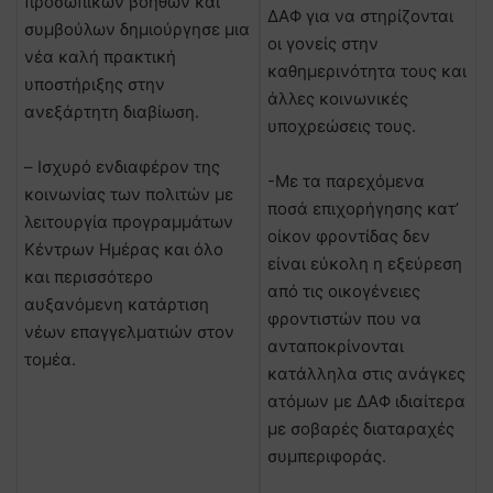
προσωπικών βοηθών και
ΔΑΦ για να στηρίζονται
συμβούλων δημιούργησε μια
οι γονείς στην
νέα καλή πρακτική
καθημερινότητα τους και
υποστήριξης στην
άλλες κοινωνικές
ανεξάρτητη διαβίωση.
υποχρεώσεις τους.
– Ισχυρό ενδιαφέρον της
-Με τα παρεχόμενα
κοινωνίας των πολιτών με
ποσά επιχορήγησης κατ’
λειτουργία προγραμμάτων
οίκον φροντίδας δεν
Κέντρων Ημέρας και όλο
είναι εύκολη η εξεύρεση
και περισσότερο
από τις οικογένειες
αυξανόμενη κατάρτιση
φροντιστών που να
νέων επαγγελματιών στον
ανταποκρίνονται
τομέα.
κατάλληλα στις ανάγκες
ατόμων με ΔΑΦ ιδιαίτερα
με σοβαρές διαταραχές
συμπεριφοράς.