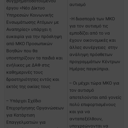
συγχρηματοδοτούμενου
αυτισμό
έργου «Νέο Δίκτυο
Υπηρεσιών Κοινωνικής
-Η διασπορά των ΜΚΟ
Ενσωμάτωσης Ατόμων με
για τον αυτισμό τις
Αναπηρίες» υπάρχει η
εμποδίζει από το να
ευκαιρία για την πρόσληψη
έχουν οικονομικές και
από ΜΚΟ Προσωπικών
άλλες συνέργειες στην
Βοηθών που θα
ανάληψη πρόσθετων
υποστηρίζουν τα παιδιά και
προγραμμάτων Κέντρων
ενήλικες με ΔΑΦ στις
Ημέρας παγκύπρια.
καθημερινές τους
δραστηριότητες εντός και
– Οι μέχρι τώρα ΜΚΟ για
εκτός της οικίας τους
τον αυτισμό
αποτελούνται από γονείς
– Υπάρχει Σχέδιο
πολύ επιφορτισμένους
Επιχορήγησης Οργανώσεων
και για να
για Κατάρτιση
ανταπεξέλθουν,
Επαγγελματιών για
υποχρεώνονται να