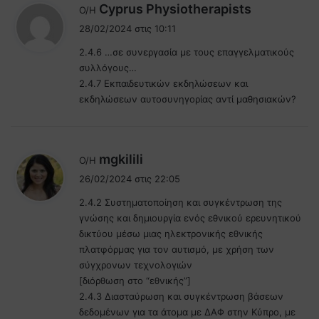
λ
Cyprus Physiotherapists
Ο/Η
έ
28/02/2024 στις 10:11
ε
2.4.6 …σε συνεργασία με τους επαγγελματικούς
ι
συλλόγους…
:
2.4.7 Εκπαιδευτικών εκδηλώσεων και
εκδηλώσεων αυτοσυνηγορίας αντί μαθησιακών?
λ
mgkilili
Ο/Η
έ
26/02/2024 στις 22:05
ε
2.4.2 Συστηματοποίηση και συγκέντρωση της
ι
γνώσης και δημιουργία ενός εθνικού ερευνητικού
:
δικτύου μέσω μιας ηλεκτρονικής εθνικής
πλατφόρμας για τον αυτισμό, με χρήση των
σύγχρονων τεχνολογιών
[διόρθωση στο “εθνικής”]
2.4.3 Διασταύρωση και συγκέντρωση βάσεων
δεδομένων για τα άτομα με ΔΑΦ στην Κύπρο, με