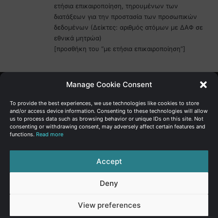
ετήσια επικαιροποίηση, τηρουμένων των
διατάξεων για την προστασία των προσωπικών
δεδομένων (Δείκτες: αριθμός ατόμων με ΔΑΦ σε
εθνικά μητρώα)
[προσθήκη του “με ετήσια επικαιροποίηση”]
Manage Cookie Consent
Γενική Διεύθυνση Ανάπτυξης
To provide the best experiences, we use technologies like cookies to store
and/or access device information. Consenting to these technologies will allow
us to process data such as browsing behavior or unique IDs on this site. Not
Υπουργείο Οικονομικών | Κυπριακή Δημοκρατία
consenting or withdrawing consent, may adversely affect certain features and
functions.
Read more
Ιστ:
www.dggrowth.mof.gov.cy
Facebook
X
LinkedIn
FAQs
Accept
Deny
© Copyright 2026, All Rights Reserved
View preferences
FAQs
|
Sitemap
|
Terms of use
|
Privacy Policy