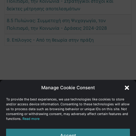
Πολιτισμό, την Κοινωνία - Στρατηγικοί στόχοι και
δείκτες μέτρησης αποτελεσμάτων
8.5 Πυλώνας: Συμμετοχή στη Ψυχαγωγία, τον
Πολιτισμό, την Κοινωνία - Δράσεις 2024-2028
9. Επίλογος - Από τη θεωρία στην πράξη
Manage Cookie Consent
Γενική Διεύθυνση Ανάπτυξης
To provide the best experiences, we use technologies like cookies to store
and/or access device information. Consenting to these technologies will allow
us to process data such as browsing behavior or unique IDs on this site. Not
Υπουργείο Οικονομικών | Κυπριακή Δημοκρατία
consenting or withdrawing consent, may adversely affect certain features and
functions.
Read more
Ιστ:
www.dggrowth.mof.gov.cy
Facebook
X
LinkedIn
FAQs
Accept