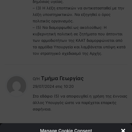
δημόσιας υγείας.
– (3) Η λέξη εποπτικών να αντικατασταθεί με την
λέξη υποστηρικτικών. Να εξηγηθεί ο όρος
πολιτικός οργανισμός.
– (5) Να διαμορφωθεί ως ακολούθως: Η
κυβερνητική πολιτική σε ζητήματα που άπτονται
των αρμοδιοτήτων της ΚΑΑΤ διαμορφώνεται από
τα αρμόδια Υπουργεία και λαμβάνεται υπόψη κατά
τον στρατηγικό σχεδιασμό της Αρχής.
λ
Τμήμα Γεωργίας
Ο/Η
έ
29/07/2024 στις 10:20
ε
Στο εδάφιο (5) να αποφευχθεί η χρήση της έννοιας
ι
άλλος Υπουργός ώστε να παρέχεται επαρκής
:
σαφήνεια.
Manage Cookie Consent