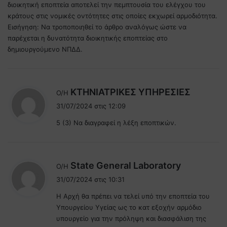
διοικητική εποπτεία αποτελεί την πεμπτουσία του ελέγχου του
κράτους στις νομικές οντότητες στις οποίες εκχωρεί αρμοδιότητα.
Εισήγηση: Να τροποποιηθεί το άρθρο αναλόγως ώστε να
παρέχεται η δυνατότητα διοικητικής εποπτείας στο
δημιουργούμενο ΝΠΔΔ.
λ
ΚΤΗΝΙΑΤΡΙΚΕΣ ΥΠΗΡΕΣΙΕΣ
Ο/Η
έ
31/07/2024 στις 12:09
ε
5 (3) Να διαγραφεί η λέξη εποπτικών.
ι
:
λ
State General Laboratory
Ο/Η
έ
31/07/2024 στις 10:31
ε
Η Αρχή θα πρέπει να τελεί υπό την εποπτεία του
ι
Υπουργείου Υγείας ως το κατ εξοχήν αρμόδιο
:
υπουργείο για την πρόληψη και διασφάλιση της