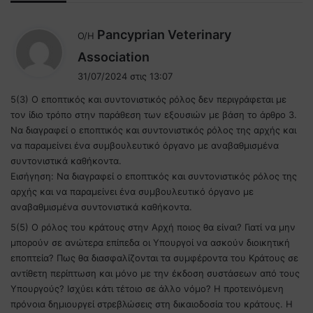
Pancyprian Veterinary
Ο/Η
λ
Association
έ
31/07/2024 στις 13:07
ε
5(3) Ο εποπτικός και συντονιστικός ρόλος δεν περιγράφεται με
ι
τον ίδιο τρόπο στην παράθεση των εξουσιών με βάση το άρθρο 3.
:
Να διαγραφεί ο εποπτικός και συντονιστικός ρόλος της αρχής και
να παραμείνει ένα συμβουλευτικό όργανο με αναβαθμισμένα
συντονιστικά καθήκοντα.
Εισήγηση: Να διαγραφεί ο εποπτικός και συντονιστικός ρόλος της
αρχής και να παραμείνει ένα συμβουλευτικό όργανο με
αναβαθμισμένα συντονιστικά καθήκοντα.
5(5) Ο ρόλος του κράτους στην Αρχή ποιος θα είναι? Γιατί να μην
μπορούν σε ανώτερα επίπεδα οι Υπουργοί να ασκούν διοικητική
εποπτεία? Πως θα διασφαλίζονται τα συμφέροντα του Κράτους σε
αντίθετη περίπτωση και μόνο με την έκδοση συστάσεων από τους
Υπουργούς? Ισχύει κάτι τέτοιο σε άλλο νόμο? Η προτεινόμενη
πρόνοια δημιουργεί στρεβλώσεις στη δικαιοδοσία του κράτους. Η