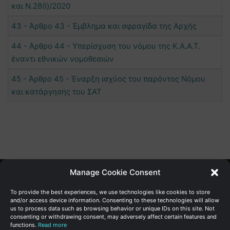
και Ν.28(Ι)/2020
43 - Άρθρο 43 - Έμβλημα και σφραγίδα της Αρχής
44 - Άρθρο 44 - Υπερίσχυση του νόμου της Κ.Α.Α.Τ.
έναντι εθνικών νομοθεσιών
45 - Άρθρο 45 - Έναρξη ισχύος του παρόντος Νόμου
και κατάργησης του ΣΑΤ
Manage Cookie Consent
Γενική Διεύθυνση Ανάπτυξης
To provide the best experiences, we use technologies like cookies to store
and/or access device information. Consenting to these technologies will allow
us to process data such as browsing behavior or unique IDs on this site. Not
Υπουργείο Οικονομικών | Κυπριακή Δημοκρατία
consenting or withdrawing consent, may adversely affect certain features and
functions.
Read more
Ιστ:
www.dggrowth.mof.gov.cy