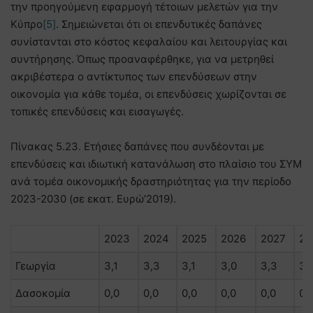
την προηγούμενη εφαρμογή τέτοιων μελετών για την
Κύπρο
[5]
. Σημειώνεται ότι οι επενδυτικές δαπάνες
συνίστανται στο κόστος κεφαλαίου και λειτουργίας και
συντήρησης. Όπως προαναφέρθηκε, για να μετρηθεί
ακριβέστερα ο αντίκτυπος των επενδύσεων στην
οικονομία για κάθε τομέα, οι επενδύσεις χωρίζονται σε
τοπικές επενδύσεις και εισαγωγές.
Πίνακας 5.23. Ετήσιες δαπάνες που συνδέονται με
επενδύσεις και ιδιωτική κατανάλωση στο πλαίσιο του ΣΥΜ
ανά τομέα οικονομικής δραστηριότητας για την περίοδο
2023-2030 (σε εκατ. Ευρώ’2019).
2023
2024
2025
2026
2027
20
Γεωργία
3,1
3,3
3,1
3,0
3,3
3,
Δασοκομία
0,0
0,0
0,0
0,0
0,0
0,