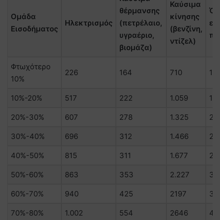
Καύσιμα
θέρμανσης
Όλ
Ομάδα
κίνησης
Ηλεκτρισμός
(πετρέλαιο,
εν
Εισοδήματος
(βενζίνη,
υγραέριο,
πρ
ντίζελ)
βιομάζα)
Φτωχότερο
226
164
710
1.
10%
10%-20%
517
222
1.059
17
20%-30%
607
278
1.325
22
30%-40%
696
312
1.466
2.
40%-50%
815
311
1.677
2.
50%-60%
863
353
2.227
34
60%-70%
940
425
2197
35
70%-80%
1.002
554
2646
4.