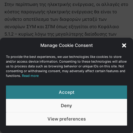
Στην περίπτωση της ηλεκτρικής ενέργειας, οι αλλαγές στο
κόστος παραγωγής ηλεκτρικής ενέργειας θα είναι το
σύνθετο αποτέλεσμα των διαφορών μεταξύ των
σεναρίων ΣΥΜ και ΣΠΜ όπως εξηγείται στο Κεφάλαιο
5.1.2 – κυρίως λόγω της μεγαλύτερης διείσδυσης των
ανανεώσιμων πηγών ενέργειας, της χρήσης φυσικού
Manage Cookie Consent
αερίου στην ηλεκτροπαραγωγή, η οποία θεωρείται ότι
παρέχεται σε χαμηλές τιμές από τα μέσα του 2026 και
To provide the best experiences, we use technologies like cookies to store
and/or access device information. Consenting to these technologies will allow
μετά, της επακόλουθη μείωσης στο κόστος αγοράς
us to process data such as browsing behavior or unique IDs on this site. Not
δικαιωμάτων εκπομπών, της λειτουργίας νέων μονάδων
consenting or withdrawing consent, may adversely affect certain features and
functions.
Read more
παραγωγής θερμικής ενέργειας και της ύπαρξης
ηλεκτρικής διασύνδεσης προς το τέλος της δεκαετίας.
Accept
Συνολικά, τόσο στο ΣΥΜ όσο και στο ΣΠΜ, το κόστος
ηλεκτροπαραγωγής προβλέπεται να είναι χαμηλότερο
Deny
από αυτό των ετών 2021-22 και κάπως υψηλότερο (κατά
12-14%) από το χαμηλό κόστος ηλεκτρικής ενέργειας του
View preferences
έτους 2020. Περαιτέρω ποσοτική τεκμηρίωση παρέχεται
στην ενότητα 5.3 κατωτέρω.