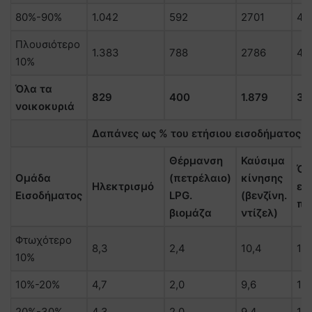
80%-90%
1.042
592
2701
4.
Πλουσιότερο
1.383
788
2786
49
10%
Όλα τα
829
400
1.879
3.
νοικοκυριά
Δαπάνες ως % του ετήσιου εισοδήματος γι
Θέρμανση
Καύσιμα
Όλ
Ομάδα
(πετρέλαιο)
κίνησης
Ηλεκτρισμό
εν
Εισοδήματος
LPG.
(βενζίνη.
πρ
βιομάζα
ντίζελ)
Φτωχότερο
8,3
2,4
10,4
19,
10%
10%-20%
4,7
2,0
9,6
16,
20%-30%
4,3
2,0
9,4
15,