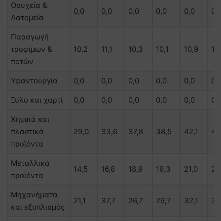
Ορυχεία &
0,0
0,0
0,0
0,0
0,0
0,
Λατομεία
Παραγωγή
τροφίμων &
10,2
11,1
10,3
10,1
10,9
10
ποτών
Υφαντουργία
0,0
0,0
0,0
0,0
0,0
0,
Ξύλο και χαρτί
0,0
0,0
0,0
0,0
0,0
0,
Χημικά και
πλαστικά
29,0
33,6
37,8
38,5
42,1
46
προϊόντα
Μεταλλικά
14,5
16,8
18,9
19,3
21,0
23
προϊόντα
Μηχανήματα
21,1
37,7
26,7
29,7
32,1
38
και εξοπλισμός