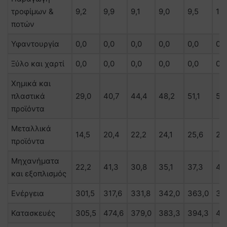
τροφίμων &
9,2
9,9
9,1
9,0
9,5
10
ποτών
Υφαντουργία
0,0
0,0
0,0
0,0
0,0
0,0
Ξύλο και χαρτί
0,0
0,0
0,0
0,0
0,0
0,0
Χημικά και
πλαστικά
29,0
40,7
44,4
48,2
51,1
55
προϊόντα
Μεταλλικά
14,5
20,4
22,2
24,1
25,6
27,
προϊόντα
Μηχανήματα
22,2
41,3
30,8
35,1
37,3
41,
και εξοπλισμός
Ενέργεια
301,5
317,6
331,8
342,0
363,0
37
Κατασκευές
305,5
474,6
379,0
383,3
394,3
45