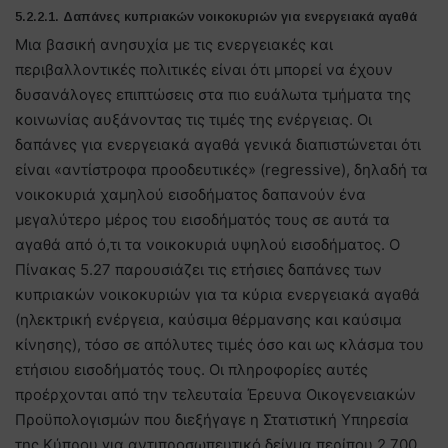
5.2.2.1. Δαπάνες κυπριακών νοικοκυριών για ενεργειακά αγαθά
Μια βασική ανησυχία με τις ενεργειακές και
περιβαλλοντικές πολιτικές είναι ότι μπορεί να έχουν
δυσανάλογες επιπτώσεις στα πιο ευάλωτα τμήματα της
κοινωνίας αυξάνοντας τις τιμές της ενέργειας. Οι
δαπάνες για ενεργειακά αγαθά γενικά διαπιστώνεται ότι
είναι «αντίστροφα προοδευτικές» (regressive), δηλαδή τα
νοικοκυριά χαμηλού εισοδήματος δαπανούν ένα
μεγαλύτερο μέρος του εισοδήματός τους σε αυτά τα
αγαθά από ό,τι τα νοικοκυριά υψηλού εισοδήματος. Ο
Πίνακας 5.27 παρουσιάζει τις ετήσιες δαπάνες των
κυπριακών νοικοκυριών για τα κύρια ενεργειακά αγαθά
(ηλεκτρική ενέργεια, καύσιμα θέρμανσης και καύσιμα
κίνησης), τόσο σε απόλυτες τιμές όσο και ως κλάσμα του
ετήσιου εισοδήματός τους. Οι πληροφορίες αυτές
προέρχονται από την τελευταία Έρευνα Οικογενειακών
Προϋπολογισμών που διεξήγαγε η Στατιστική Υπηρεσία
της Κύπρου για αντιπροσωπευτικό δείγμα περίπου 2.700