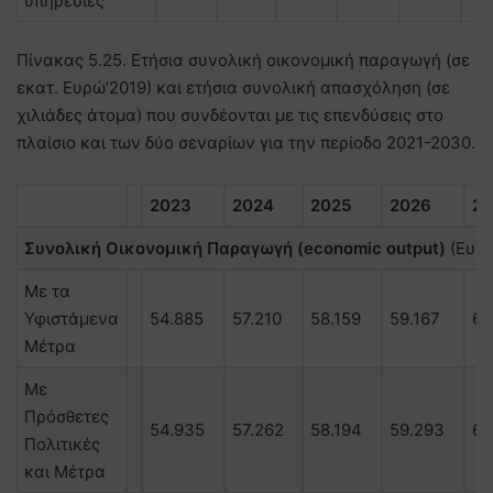
υπηρεσίες
Πίνακας 5.25. Ετήσια συνολική οικονομική παραγωγή (σε
εκατ. Ευρώ’2019) και ετήσια συνολική απασχόληση (σε
χιλιάδες άτομα) που συνδέονται με τις επενδύσεις στο
πλαίσιο και των δύο σεναρίων για την περίοδο 2021-2030.
2023
2024
2025
2026
20
Συνολική Οικονομική Παραγωγή (
economic
output
)
(Ευρ
Με τα
Υφιστάμενα
54.885
57.210
58.159
59.167
60
Μέτρα
Με
Πρόσθετες
54.935
57.262
58.194
59.293
60
Πολιτικές
και Μέτρα