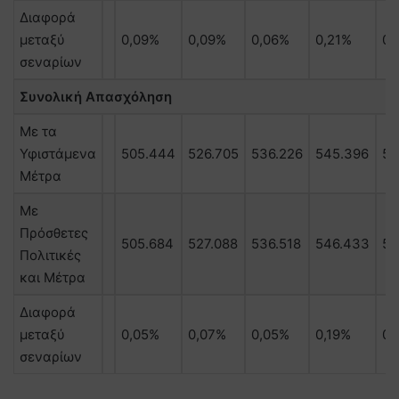
Διαφορά
μεταξύ
0,09%
0,09%
0,06%
0,21%
0,
σεναρίων
Συνολική
Απασχόληση
Με τα
Υφιστάμενα
505.444
526.705
536.226
545.396
55
Μέτρα
Με
Πρόσθετες
505.684
527.088
536.518
546.433
55
Πολιτικές
και Μέτρα
Διαφορά
μεταξύ
0,05%
0,07%
0,05%
0,19%
0,
σεναρίων