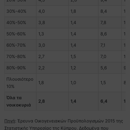
30%-40%
4,0
1,8
8,4
14,
40%-50%
3,8
1,4
7,8
13
50%-60%
1,3
1,4
8,6
13
60%-70%
3,0
1,4
7,1
11,
70%-80%
2,7
1,5
7,0
11,
80%-90%
2,2
1,2
5,6
9,0
Πλουσιότερο
1,8
1,0
1,5
8,
10%
Όλα τα
2,8
1,4
6,4
10
νοικοκυριά
Πηγή
: Έρευνα Οικογενειακών Προϋπολογισμών 2015 της
Στατιστικής Υπηρεσίας της Κύπρου. Δεδομένα που