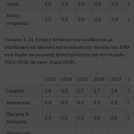
Υγεία
0,0
0,0
0,0
0,0
0,0
0,
Άλλες
0,0
0,0
0,0
0,0
0,0
0,
υπηρεσίες
Πίνακας 5.24. Ετήσιες δαπάνες που συνδέονται με
επενδύσεις και ιδιωτική κατανάλωση στο πλαίσιο του ΣΠΜ
ανά τομέα οικονομικής δραστηριότητας για την περίοδο
2023-2030 (σε εκατ. Ευρώ’2019).
2023
2024
2025
2026
2027
20
Γεωργία
2,8
3,0
2,7
2,7
2,9
3,1
Δασοκομία
0,0
0,0
0,0
0,0
0,0
0,0
Ορυχεία &
0,0
0,0
0,0
0,0
0,0
0,0
Λατομεία
Παραγωγή