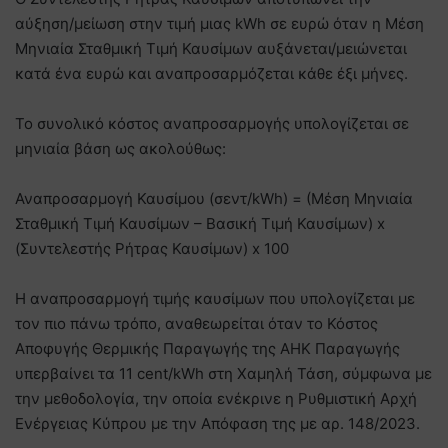
αύξηση/μείωση στην τιμή μιας kWh σε ευρώ όταν η Μέση
Μηνιαία Σταθμική Τιμή Καυσίμων αυξάνεται/μειώνεται
κατά ένα ευρώ και αναπροσαρμόζεται κάθε έξι μήνες.
Το συνολικό κόστος αναπροσαρμογής υπολογίζεται σε
μηνιαία βάση ως ακολούθως:
Αναπροσαρμογή Καυσίμου (σεντ/kWh) = (Μέση Μηνιαία
Σταθμική Τιμή Καυσίμων – Βασική Τιμή Καυσίμων) x
(Συντελεστής Ρήτρας Καυσίμων) x 100
Η αναπροσαρμογή τιμής καυσίμων που υπολογίζεται με
τον πιο πάνω τρόπο, αναθεωρείται όταν το Κόστος
Αποφυγής Θερμικής Παραγωγής της ΑΗΚ Παραγωγής
υπερβαίνει τα 11 cent/kWh στη Χαμηλή Τάση, σύμφωνα με
την μεθοδολογία, την οποία ενέκρινε η Ρυθμιστική Αρχή
Ενέργειας Κύπρου με την Απόφαση της με αρ. 148/2023.