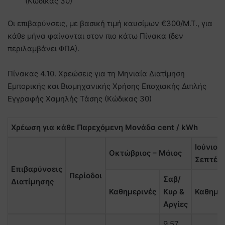
(Κώδικας 30)
Oι επιβαρύνσεις, με βασική τιμή καυσίμων €300/Μ.Τ., για
κάθε μήνα φαίνονται στον πιο κάτω Πίνακα (δεν
περιλαμβάνει ΦΠΑ).
Πίνακας 4.10. Χρεώσεις για τη Μηνιαία Διατίμηση
Εμπορικής και Βιομηχανικής Χρήσης Εποχιακής Διπλής
Εγγραφής Χαμηλής Τάσης (Κώδικας 30)
Χρέωση για κάθε Παρεχόμενη Μονάδα cent / kWh
Ιούνιος 
Οκτώβριος – Μάιος
Σεπτέμ
Επιβαρύνσεις
Περίοδοι
Σαβ/
Διατίμησης
Καθημερινές
Κυρ &
Καθημερ
Αργίες
9,57