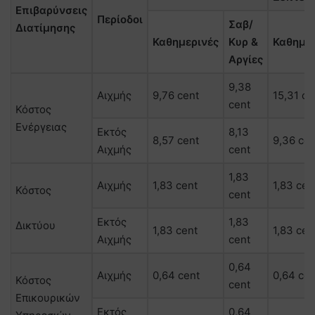
Επιβαρύνσεις
Περίοδοι
Σαβ/
Διατίμησης
Καθημερινές
Κυρ &
Καθημερ
Αργίες
9,38
Αιχμής
9,76 cent
15,31 ce
cent
Κόστος
Ενέργειας
Εκτός
8,13
8,57 cent
9,36 cen
Αιχμής
cent
1,83
Αιχμής
1,83 cent
1,83 cen
Κόστος
cent
Εκτός
1,83
Δικτύου
1,83 cent
1,83 cen
Αιχμής
cent
0,64
Αιχμής
0,64 cent
0,64 cen
Κόστος
cent
Επικουρικών
Εκτός
0,64