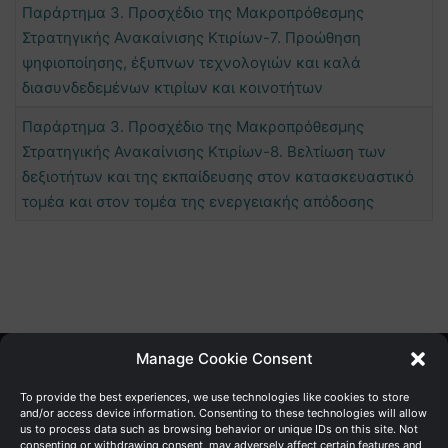
Παράρτημα 3. Προσχέδιο της Μακροπρόθεσμης
Στρατηγικής Ανακαίνισης Κτιρίων-7. Προώθηση
ψηφιοποίησης, έξυπνων τεχνολογιών και καλά
διασυνδεδεμένων κτιρίων και κοινοτήτων
Παράρτημα 3. Προσχέδιο της Μακροπρόθεσμης
Στρατηγικής Ανακαίνισης Κτιρίων-8. Βελτίωση των
δεξιοτήτων και της εκπαίδευσης στον κατασκευαστικό
τομέα και στον τομέα της ενεργειακής απόδοσης
Manage Cookie Consent
Γενική Διεύθυνση Ανάπτυξης
To provide the best experiences, we use technologies like cookies to store
and/or access device information. Consenting to these technologies will allow
us to process data such as browsing behavior or unique IDs on this site. Not
Υπουργείο Οικονομικών | Κυπριακή Δημοκρατία
consenting or withdrawing consent, may adversely affect certain features and