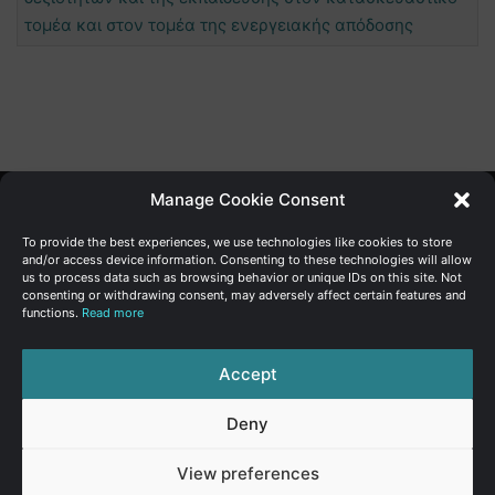
τομέα και στον τομέα της ενεργειακής απόδοσης
Manage Cookie Consent
Γενική Διεύθυνση Ανάπτυξης
To provide the best experiences, we use technologies like cookies to store
and/or access device information. Consenting to these technologies will allow
us to process data such as browsing behavior or unique IDs on this site. Not
Υπουργείο Οικονομικών | Κυπριακή Δημοκρατία
consenting or withdrawing consent, may adversely affect certain features and
functions.
Read more
Ιστ:
www.dggrowth.mof.gov.cy
Facebook
X
LinkedIn
FAQs
Accept
Deny
© Copyright 2026, All Rights Reserved
View preferences
FAQs
|
Sitemap
|
Terms of use
|
Privacy Policy