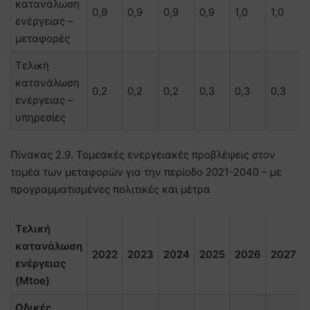
κατανάλωση
0,9
0,9
0,9
0,9
1,0
1,0
ενέργειας –
μεταφορές
Τελική
κατανάλωση
0,2
0,2
0,2
0,3
0,3
0,3
ενέργειας –
υπηρεσίες
Πίνακας 2.9. Τομεακές ενεργειακές προβλέψεις στον
τομέα των μεταφορών για την περίοδο 2021-2040 – με
προγραμματισμένες πολιτικές και μέτρα
Τελική
κατανάλωση
2022
2023
2024
2025
2026
2027
ενέργειας
(Mtoe)
Οδικές