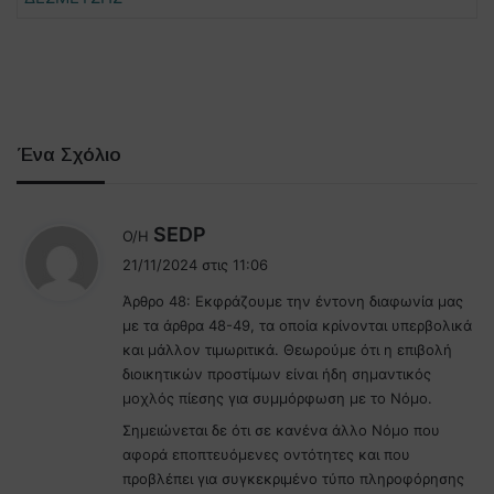
Ένα Σχόλιο
λ
SEDP
Ο/Η
έ
21/11/2024 στις 11:06
ε
Άρθρο 48: Εκφράζουμε την έντονη διαφωνία μας
ι
με τα άρθρα 48-49, τα οποία κρίνονται υπερβολικά
:
και μάλλον τιμωριτικά. Θεωρούμε ότι η επιβολή
διοικητικών προστίμων είναι ήδη σημαντικός
μοχλός πίεσης για συμμόρφωση με το Νόμο.
Σημειώνεται δε ότι σε κανένα άλλο Νόμο που
αφορά εποπτευόμενες οντότητες και που
προβλέπει για συγκεκριμένο τύπο πληροφόρησης