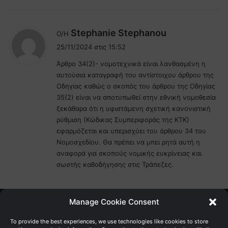
λ
Stephanie Stephanou
Ο/Η
έ
25/11/2024 στις 15:52
ε
Άρθρο 34(2)- νομοτεχνικά είναι λανθασμένη η
ι
αυτούσια καταγραφή του αντίστοιχου άρθρου της
:
Οδηγίας καθώς ο σκοπός του άρθρου της Οδηγίας
35(2) είναι να αποτυπωθεί στην εθνική νομοθεσία
ξεκάθαρα ότι η υφιστάμενη σχετική κανονιστική
ρύθμιση (Κώδικας Συμπεριφοράς της ΚΤΚ)
εφαρμόζεται και υπερισχύει του άρθρου 34 του
Νομοσχεδίου. Θα πρέπει να μπει ρητά αυτή η
αναφορά για σκοπούς νομικής ευκρίνειας και
σωστής καθοδήγησης στις Τράπεζες.
Manage Cookie Consent
Γενική Διεύθυνση Ανάπτυξης
To provide the best experiences, we use technologies like cookies to store