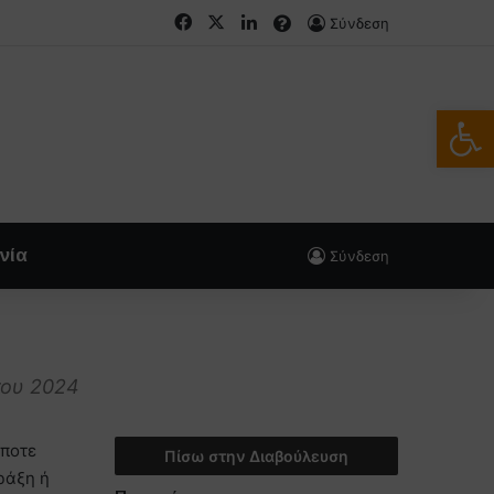
Facebook
X
LinkedIn
FAQs
Σύνδεση
Ανοίξτε
νία
Σύνδεση
του 2024
ήποτε
Πίσω στην Διαβούλευση
ράξη ή