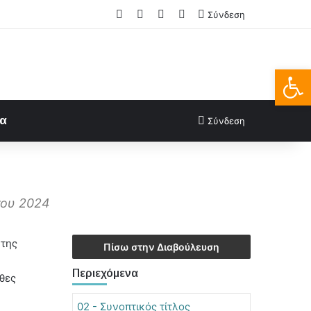
Facebook
X
LinkedIn
FAQs
Σύνδεση
Ανοίξτε
ία
Σύνδεση
του 2024
 της
Πίσω στην Διαβούλευση
Περιεχόμενα
θες
02 - Συνοπτικός τίτλος