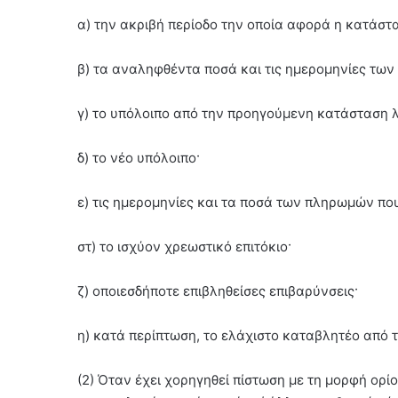
α) την ακριβή περίοδο την οποία αφορά η κατάστ
β) τα αναληφθέντα ποσά και τις ημερομηνίες τω
γ) το υπόλοιπο από την προηγούμενη κατάσταση 
δ) το νέο υπόλοιπο·
ε) τις ημερομηνίες και τα ποσά των πληρωμών πο
στ) το ισχύον χρεωστικό επιτόκιο·
ζ) οποιεσδήποτε επιβληθείσες επιβαρύνσεις·
η) κατά περίπτωση, το ελάχιστο καταβλητέο από
(2) Όταν έχει χορηγηθεί πίστωση με τη μορφή ορί