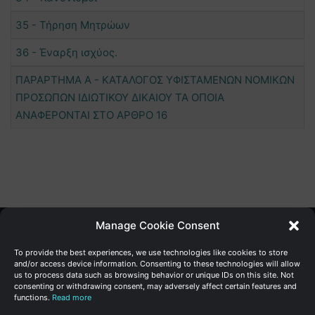
35 - Τήρηση Μητρώων
36 - Έναρξη ισχύος.
ΠΑΡΑΡΤΗΜΑ Α - ΚΑΤΑΛΟΓΟΣ ΥΦΙΣΤΑΜΕΝΩΝ ΝΟΜΙΚΩΝ
ΠΡΟΣΩΠΩΝ ΙΔΙΩΤΙΚΟΥ ΔΙΚΑΙΟΥ ΤΑ ΟΠΟΙΑ
ΑΝΑΦΕΡΟΝΤΑΙ ΣΤΟ ΑΡΘΡΟ 16
Manage Cookie Consent
Γενική Διεύθυνση Ανάπτυξης
To provide the best experiences, we use technologies like cookies to store
and/or access device information. Consenting to these technologies will allow
us to process data such as browsing behavior or unique IDs on this site. Not
Υπουργείο Οικονομικών | Κυπριακή Δημοκρατία
consenting or withdrawing consent, may adversely affect certain features and
functions.
Read more
Ιστ:
www.dggrowth.mof.gov.cy