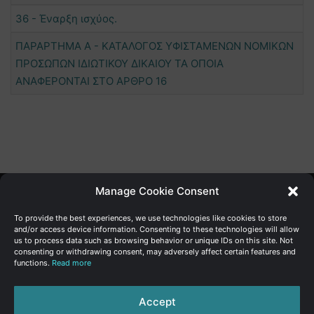
36 - Έναρξη ισχύος.
ΠΑΡΑΡΤΗΜΑ Α - ΚΑΤΑΛΟΓΟΣ ΥΦΙΣΤΑΜΕΝΩΝ ΝΟΜΙΚΩΝ
ΠΡΟΣΩΠΩΝ ΙΔΙΩΤΙΚΟΥ ΔΙΚΑΙΟΥ ΤΑ ΟΠΟΙΑ
ΑΝΑΦΕΡΟΝΤΑΙ ΣΤΟ ΑΡΘΡΟ 16
Manage Cookie Consent
Γενική Διεύθυνση Ανάπτυξης
To provide the best experiences, we use technologies like cookies to store
and/or access device information. Consenting to these technologies will allow
us to process data such as browsing behavior or unique IDs on this site. Not
Υπουργείο Οικονομικών | Κυπριακή Δημοκρατία
consenting or withdrawing consent, may adversely affect certain features and
functions.
Read more
Ιστ:
www.dggrowth.mof.gov.cy
Facebook
X
LinkedIn
FAQs
Accept