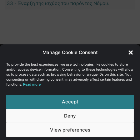
33 - Έναρξη της ισχύος του παρόντος Νόμου.
Manage Cookie Consent
Γενική Διεύθυνση Ανάπτυξης
To provide the best experiences, we use technologies like cookies to store
and/or access device information. Consenting to these technologies will allow
us to process data such as browsing behavior or unique IDs on this site. Not
Υπουργείο Οικονομικών | Κυπριακή Δημοκρατία
consenting or withdrawing consent, may adversely affect certain features and
functions.
Read more
Ιστ:
www.dggrowth.mof.gov.cy
Facebook
X
LinkedIn
FAQs
Accept
Deny
© Copyright 2026, All Rights Reserved
View preferences
FAQs
|
Sitemap
|
Terms of use
|
Privacy Policy