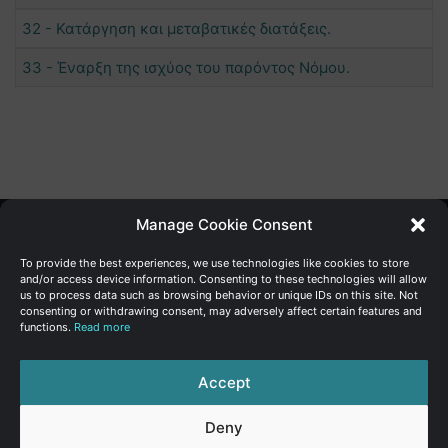
32 - Κατάργηση και μεταβατικές διατάξεις.
33 - Έναρξη της ισχύος του παρόντος Νόμου.
Manage Cookie Consent
Γενική Διεύθυνση Ανάπτυξης
To provide the best experiences, we use technologies like cookies to store
and/or access device information. Consenting to these technologies will allow
us to process data such as browsing behavior or unique IDs on this site. Not
Υπουργείο Οικονομικών | Κυπριακή Δημοκρατία
consenting or withdrawing consent, may adversely affect certain features and
functions.
Read more
Ιστ:
www.dggrowth.mof.gov.cy
Facebook
X
LinkedIn
FAQs
Accept
Deny