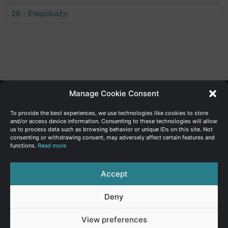
28 - Επιφύλαξη
Manage Cookie Consent
Γενική Διεύθυνση Ανάπτυξης
To provide the best experiences, we use technologies like cookies to store
and/or access device information. Consenting to these technologies will allow
us to process data such as browsing behavior or unique IDs on this site. Not
Υπουργείο Οικονομικών | Κυπριακή Δημοκρατία
consenting or withdrawing consent, may adversely affect certain features and
functions.
Read more
Ιστ:
www.dggrowth.mof.gov.cy
Facebook
X
LinkedIn
FAQs
Accept
Deny
© Copyright 2026, All Rights Reserved
View preferences
FAQs
|
Sitemap
|
Terms of use
|
Privacy Policy