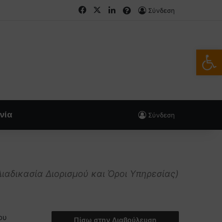
Facebook
X
LinkedIn
FAQs
Σύνδεση
Ανοίξτε
νία
Σύνδεση
ιαδικασία Διορισμού και Όροι Υπηρεσίας)
ου
Πίσω στην Διαβούλευση