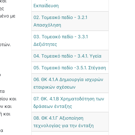
και
Εκπαίδευση
ης
μένο με
02. Τομεακό πεδίο - 3.2.1
Απασχόληση
03. Τομεακό πεδίο - 3.3.1
Δεξιότητες
οτών.
04. Τομεακό πεδίο - 3.4.1. Υγεία
05. Τομεακό πεδίο -3.5.1. Στέγαση
ο
06. ΘΚ 4.1.Α Δημιουργία ισχυρών
εταιρικών σχέσεων
ητα
ίου και
07. ΘΚ. 4.1.Β Χρηματοδότηση των
ν και
δράσεων ένταξης
ή και
08. ΘΚ 4.1.Γ Αξιοποίηση
τεχνολογίας για την ένταξη
να