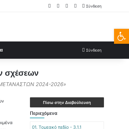
Facebook
X
LinkedIn
FAQs
Σύνδεση
Ανοίξτε
ία
Σύνδεση
ών σχέσεων
 ΜΕΤΑΝΑΣΤΩΝ 2024-2026»
ών
Πίσω στην Διαβούλευση
Περιεχόμενα
ριμένα
01. Τομεακό πεδίο - 3.1.1