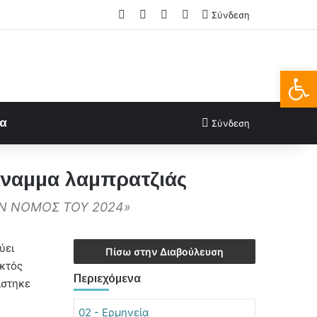
Facebook
X
LinkedIn
FAQs
Σύνδεση
Ανοίξτε
ία
Σύνδεση
 άναμμα λαμπρατζιάς
ΩΝ ΝΟΜΟΣ ΤΟΥ 2024»
ύει
Πίσω στην Διαβούλευση
εκτός
Περιεχόμενα
ίστηκε
02 - Ερμηνεία