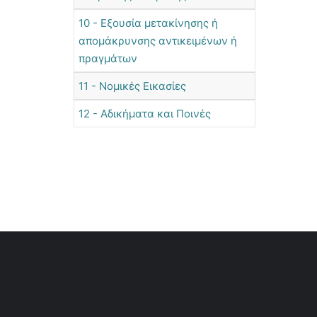
10 - Εξουσία μετακίνησης ή
απομάκρυνσης αντικειμένων ή
πραγμάτων
11 - Νομικές Εικασίες
12 - Αδικήματα και Ποινές