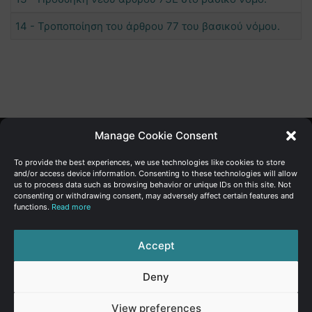
14 - Τροποποίηση του άρθρου 77 του βασικού νόμου.
Manage Cookie Consent
Γενική Διεύθυνση Ανάπτυξης
To provide the best experiences, we use technologies like cookies to store
and/or access device information. Consenting to these technologies will allow
us to process data such as browsing behavior or unique IDs on this site. Not
Υπουργείο Οικονομικών | Κυπριακή Δημοκρατία
consenting or withdrawing consent, may adversely affect certain features and
functions.
Read more
Ιστ:
www.dggrowth.mof.gov.cy
Facebook
X
LinkedIn
FAQs
Accept
Deny
© Copyright 2026, All Rights Reserved
View preferences