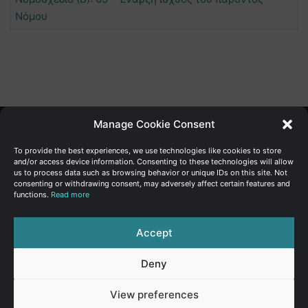
Νόμου
Manage Cookie Consent
Γενική Διεύθυνση Ανάπτυξης
To provide the best experiences, we use technologies like cookies to store
and/or access device information. Consenting to these technologies will allow
us to process data such as browsing behavior or unique IDs on this site. Not
Υπουργείο Οικονομικών | Κυπριακή Δημοκρατία
consenting or withdrawing consent, may adversely affect certain features and
functions.
Read more
Ιστ:
www.dggrowth.mof.gov.cy
Facebook
X
LinkedIn
FAQs
Accept
Deny
© Copyright 2026, All Rights Reserved
View preferences
FAQs
|
Sitemap
|
Terms of use
|
Privacy Policy