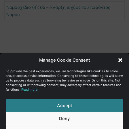
Νομοσχέδιο (Β): 05 – Έναρξη ισχύος του παρόντος
Νόμου
Manage Cookie Consent
Γενική Διεύθυνση Ανάπτυξης
To provide the best experiences, we use technologies like cookies to store
and/or access device information. Consenting to these technologies will allow
us to process data such as browsing behavior or unique IDs on this site. Not
Υπουργείο Οικονομικών | Κυπριακή Δημοκρατία
consenting or withdrawing consent, may adversely affect certain features and
functions.
Read more
Ιστ:
www.dggrowth.mof.gov.cy
Facebook
X
LinkedIn
FAQs
Accept
Deny
© Copyright 2026, All Rights Reserved