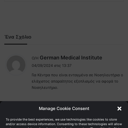
Ένα Σχόλιο
λ
German Medical Institute
Ο/Η
έ
04/09/2024 στις 13:37
ε
Για Κέντρα που είναι ενταγμένα σε Νοσηλευτήρια ο
ι
ελάχιστος απαραίτητος εξοπλισμός να αφορά το
:
Νοσηλευτήριο.
Manage Cookie Consent
Γενική Διεύθυνση Ανάπτυξης
To provide the best experiences, we use technologies like cookies to store
and/or access device information. Consenting to these technologies will allow