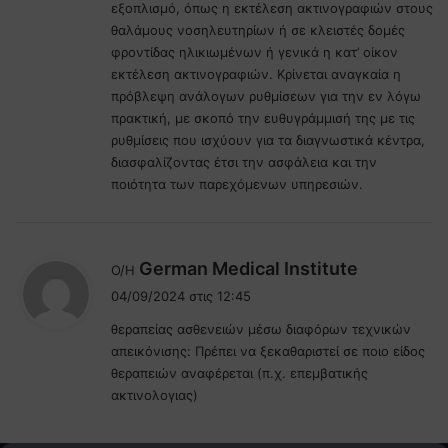
εξοπλισμό, όπως η εκτέλεση ακτινογραφιών στους
θαλάμους νοσηλευτηρίων ή σε κλειστές δομές
φροντίδας ηλικιωμένων ή γενικά η κατ’ οίκον
εκτέλεση ακτινογραφιών. Κρίνεται αναγκαία η
πρόβλεψη ανάλογων ρυθμίσεων για την εν λόγω
πρακτική, με σκοπό την ευθυγράμμισή της με τις
ρυθμίσεις που ισχύουν για τα διαγνωστικά κέντρα,
διασφαλίζοντας έτσι την ασφάλεια και την
ποιότητα των παρεχόμενων υπηρεσιών.
λ
German Medical Institute
Ο/Η
έ
04/09/2024 στις 12:45
ε
θεραπείας ασθενειών μέσω διαφόρων τεχνικών
ι
απεικόνισης: Πρέπει να ξεκαθαριστεί σε ποιο είδος
:
θεραπειών αναφέρεται (π.χ. επεμβατικής
ακτινολογιας)