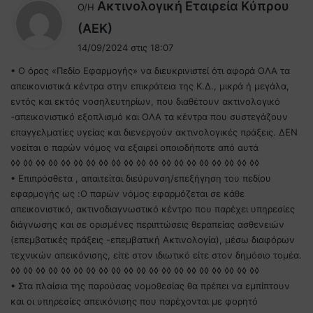
Ακτινολογική Εταιρεία Κύπρου
Ο/Η
λ
(ΑΕΚ)
έ
14/09/2024 στις 18:07
ε
• Ο όρος «Πεδίο Εφαρμογής» να διευκρινιστεί ότι αφορά ΟΛΑ τα
ι
απεικονιστικά κέντρα στην επικράτεια της Κ.Δ., μικρά ή μεγάλα,
:
εντός και εκτός νοσηλευτηρίων, που διαθέτουν ακτινολογικό
-απεικονιστικό εξοπλισμό και ΟΛΑ τα κέντρα που συστεγάζουν
επαγγελματίες υγείας και διενεργούν ακτινολογικές πράξεις. ΔΕΝ
νοείται ο παρών νόμος να εξαιρεί οποιοδήποτε από αυτά
◊◊ ◊◊ ◊◊ ◊◊ ◊◊ ◊◊ ◊◊ ◊◊ ◊◊ ◊◊ ◊◊ ◊◊ ◊◊ ◊◊ ◊◊ ◊◊ ◊◊ ◊◊ ◊◊ ◊◊
• Επιπρόσθετα , απαιτείται διεύρυνση/επεξήγηση του πεδίου
εφαρμογής ως :O παρών νόμος εφαρμόζεται σε κάθε
απεικονιστικό, ακτινοδιαγνωστικό κέντρο που παρέχει υπηρεσίες
διάγνωσης και σε ορισμένες περιπτώσεις θεραπείας ασθενειών
(επεμβατικές πράξεις -επεμβατική Ακτινολογία), μέσω διαφόρων
τεχνικών απεικόνισης, είτε στον ιδιωτικό είτε στον δημόσιο τομέα.
◊◊ ◊◊ ◊◊ ◊◊ ◊◊ ◊◊ ◊◊ ◊◊ ◊◊ ◊◊ ◊◊ ◊◊ ◊◊ ◊◊ ◊◊ ◊◊ ◊◊ ◊◊ ◊◊ ◊◊
• Στα πλαίσια της παρούσας νομοθεσίας θα πρέπει να εμπίπτουν
και οι υπηρεσίες απεικόνισης που παρέχονται με φορητό