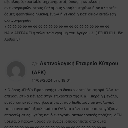
εξοπλισμό, (portable μηχανήματα), όπως η εκτέλεση
ακτινογραφιών στους θαλάμους νοσηλευτηρίων ή σε κλειστές
δομές φροντίδας ηλικιωμένων ή γενικά η κατ’ οίκον εκτέλεση
ακτινογραφιών.
• ◊◊ ◊◊ ◊◊ ◊◊ ◊◊ ◊◊ ◊◊ ◊◊ ◊◊ ◊◊ ◊◊ ◊◊ ◊◊ ◊◊ ◊◊ ◊◊ ◊◊ ◊◊ ◊◊ ◊◊
ΝΑ ΔΙΑΡΓΡΑΦΕΙ η τελευταία γραμμή του Άρθρου 3 .( ΕΞΗΓΗΣΗ -Ιδε
Άρθρο 5)
Ακτινολογική Εταιρεία Κύπρου
Ο/Η
λ
(ΑΕΚ)
έ
14/09/2024 στις 18:01
ε
• Ο όρος «Πεδίο Εφαρμογής» να διευκρινιστεί ότι αφορά ΟΛΑ τα
ι
απεικονιστικά κέντρα στην επικράτεια της Κ.Δ., μικρά ή μεγάλα,
:
εντός και εκτός νοσηλευτηρίων, που διαθέτουν ακτινολογικό
-απεικονιστικό εξοπλισμό και ΟΛΑ τα κέντρα που συστεγάζουν
επαγγελματίες υγείας και διενεργούν ακτινολογικές πράξεις. ΔΕΝ
νοείται ο παρών νόμος να εξαιρεί οποιοδήποτε από αυτά
◊◊ ◊◊ ◊◊ ◊◊ ◊◊ ◊◊ ◊◊ ◊◊ ◊◊ ◊◊ ◊◊ ◊◊ ◊◊ ◊◊ ◊◊ ◊◊ ◊◊ ◊◊ ◊◊ ◊◊