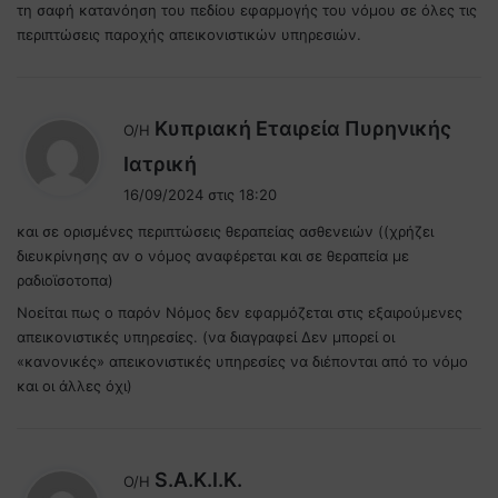
τη σαφή κατανόηση του πεδίου εφαρμογής του νόμου σε όλες τις
περιπτώσεις παροχής απεικονιστικών υπηρεσιών.
Κυπριακή Εταιρεία Πυρηνικής
Ο/Η
λ
Ιατρική
έ
16/09/2024 στις 18:20
ε
και σε ορισμένες περιπτώσεις θεραπείας ασθενειών ((χρήζει
ι
διευκρίνησης αν ο νόμος αναφέρεται και σε θεραπεία με
:
ραδιοϊσοτοπα)
Νοείται πως ο παρόν Νόμος δεν εφαρμόζεται στις εξαιρούμενες
απεικονιστικές υπηρεσίες. (να διαγραφεί Δεν μπορεί οι
«κανονικές» απεικονιστικές υπηρεσίες να διέπονται από το νόμο
και οι άλλες όχι)
λ
S.A.K.I.K.
Ο/Η