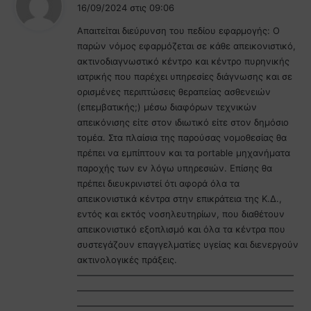
έ
16/09/2024 στις 09:06
ε
Απαιτείται διεύρυνση του πεδίου εφαρμογής: O
ι
παρών νόμος εφαρμόζεται σε κάθε απεικονιστικό,
:
ακτινοδιαγνωστικό κέντρο και κέντρο πυρηνικής
ιατρικής που παρέχει υπηρεσίες διάγνωσης και σε
ορισμένες περιπτώσεις θεραπείας ασθενειών
(επεμβατικής;) μέσω διαφόρων τεχνικών
απεικόνισης είτε στον ιδιωτικό είτε στον δημόσιο
τομέα. Στα πλαίσια της παρούσας νομοθεσίας θα
πρέπει να εμπίπτουν και τα portable μηχανήματα
παροχής των εν λόγω υπηρεσιών. Επίσης θα
πρέπει διευκρινιστεί ότι αφορά όλα τα
απεικονιστικά κέντρα στην επικράτεια της Κ.Δ.,
εντός και εκτός νοσηλευτηρίων, που διαθέτουν
απεικονιστικό εξοπλισμό και όλα τα κέντρα που
συστεγάζουν επαγγελματίες υγείας και διενεργούν
ακτινολογικές πράξεις.
————————————————————————
————————————————————————
————————————————————————