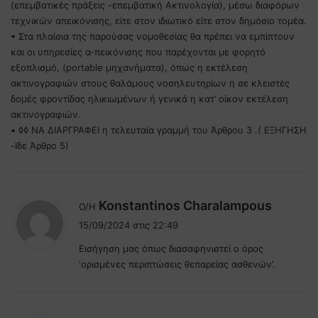
(επεμβατικές πράξεις -επεμβατική Ακτινολογία), μέσω διαφόρων
τεχνικών απεικόνισης, είτε στον ιδιωτικό είτε στον δημόσιο τομέα.
• Στα πλαίσια της παρούσας νομοθεσίας θα πρέπει να εμπίπτουν
και οι υπηρεσίες α-πεικόνισης που παρέχονται με φορητό
εξοπλισμό, (portable μηχανήματα), όπως η εκτέλεση
ακτινογραφιών στους θαλάμους νοσηλευτηρίων ή σε κλειστές
δομές φροντίδας ηλικιωμένων ή γενικά η κατ’ οίκον εκτέλεση
ακτινογραφιών.
• ◊◊ ΝΑ ΔΙΑΡΓΡΑΦΕΙ η τελευταία γραμμή του Άρθρου 3 .( ΕΞΗΓΗΣΗ
-Ιδε Άρθρο 5)
λ
Konstantinos Charalampous
Ο/Η
έ
15/09/2024 στις 22:49
ε
Εισήγηση μας όπως διασαφηνιστεί ο όρος
ι
‘ορισμένες περιπτώσεις θεπαρείας ασθενών’.
: