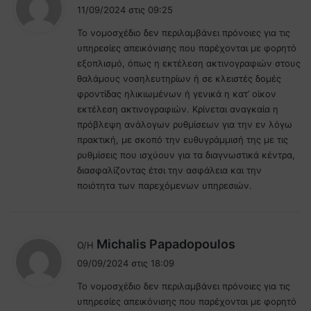
έ
11/09/2024 στις 09:25
ε
Το νομοσχέδιο δεν περιλαμβάνει πρόνοιες για τις
ι
υπηρεσίες απεικόνισης που παρέχονται με φορητό
:
εξοπλισμό, όπως η εκτέλεση ακτινογραφιών στους
θαλάμους νοσηλευτηρίων ή σε κλειστές δομές
φροντίδας ηλικιωμένων ή γενικά η κατ’ οίκον
εκτέλεση ακτινογραφιών. Κρίνεται αναγκαία η
πρόβλεψη ανάλογων ρυθμίσεων για την εν λόγω
πρακτική, με σκοπό την ευθυγράμμισή της με τις
ρυθμίσεις που ισχύουν για τα διαγνωστικά κέντρα,
διασφαλίζοντας έτσι την ασφάλεια και την
ποιότητα των παρεχόμενων υπηρεσιών.
λ
Michalis Papadopoulos
Ο/Η
έ
09/09/2024 στις 18:09
ε
Το νομοσχέδιο δεν περιλαμβάνει πρόνοιες για τις
ι
υπηρεσίες απεικόνισης που παρέχονται με φορητό
: