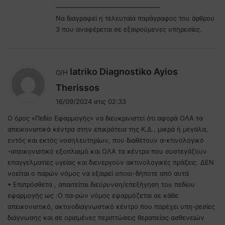
————————————————
Να διαγραφεί η τελευταία παράγραφος του άρθρου
3 που αναφέρεται σε εξαιρούμενες υπηρεσίες.
Iatriko Diagnostiko Ayios
Ο/Η
λ
Therissos
έ
16/09/2024 στις 02:33
ε
Ο όρος «Πεδίο Εφαρμογής» να διευκρινιστεί ότι αφορά ΟΛΑ τα
ι
απεικονιστικά κέντρα στην επικράτεια της Κ.Δ., μικρά ή μεγάλα,
:
εντός και εκτός νοσηλευτηρίων, που διαθέτουν α-κτινολογικό
-απεικονιστικό εξοπλισμό και ΟΛΑ τα κέντρα που συστεγάζουν
επαγγελματίες υγείας και διενεργούν ακτινολογικές πράξεις. ΔΕΝ
νοείται ο παρών νόμος να εξαιρεί οποιο-δήποτε από αυτά
• Επιπρόσθετα , απαιτείται διεύρυνση/επεξήγηση του πεδίου
εφαρμογής ως :O πα-ρών νόμος εφαρμόζεται σε κάθε
απεικονιστικό, ακτινοδιαγνωστικό κέντρο που παρέχει υπη-ρεσίες
διάγνωσης και σε ορισμένες περιπτώσεις θεραπείας ασθενειών