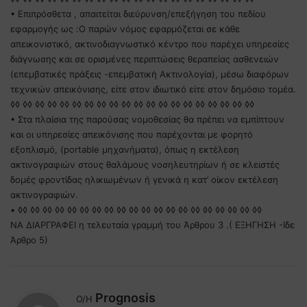
• Επιπρόσθετα , απαιτείται διεύρυνση/επεξήγηση του πεδίου
εφαρμογής ως :O παρών νόμος εφαρμόζεται σε κάθε
απεικονιστικό, ακτινοδιαγνωστικό κέντρο που παρέχει υπηρεσίες
διάγνωσης και σε ορισμένες περιπτώσεις θεραπείας ασθενειών
(επεμβατικές πράξεις -επεμβατική Ακτινολογία), μέσω διαφόρων
τεχνικών απεικόνισης, είτε στον ιδιωτικό είτε στον δημόσιο τομέα.
◊◊ ◊◊ ◊◊ ◊◊ ◊◊ ◊◊ ◊◊ ◊◊ ◊◊ ◊◊ ◊◊ ◊◊ ◊◊ ◊◊ ◊◊ ◊◊ ◊◊ ◊◊ ◊◊ ◊◊
• Στα πλαίσια της παρούσας νομοθεσίας θα πρέπει να εμπίπτουν
και οι υπηρεσίες απεικόνισης που παρέχονται με φορητό
εξοπλισμό, (portable μηχανήματα), όπως η εκτέλεση
ακτινογραφιών στους θαλάμους νοσηλευτηρίων ή σε κλειστές
δομές φροντίδας ηλικιωμένων ή γενικά η κατ’ οίκον εκτέλεση
ακτινογραφιών.
• ◊◊ ◊◊ ◊◊ ◊◊ ◊◊ ◊◊ ◊◊ ◊◊ ◊◊ ◊◊ ◊◊ ◊◊ ◊◊ ◊◊ ◊◊ ◊◊ ◊◊ ◊◊ ◊◊ ◊◊
ΝΑ ΔΙΑΡΓΡΑΦΕΙ η τελευταία γραμμή του Άρθρου 3 .( ΕΞΗΓΗΣΗ -Ιδε
Άρθρο 5)
λ
Prognosis
Ο/Η