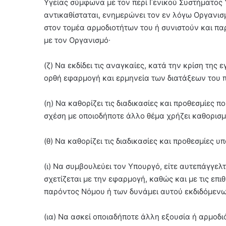
Υγείας σύμφωνα με τον περί Γενικού Συστήματος 
αντικαθίσταται, ενημερώνει τον εν λόγω Οργανισ
στον τομέα αρμοδιοτήτων του ή συνιστούν και 
με τον Οργανισμό∙
(ζ) Να εκδίδει τις αναγκαίες, κατά την κρίση της
ορθή εφαρμογή και ερμηνεία των διατάξεων του 
(η) Να καθορίζει τις διαδικασίες και προθεσμίες 
σχέση με οποιοδήποτε άλλο θέμα χρήζει καθορισ
(θ) Να καθορίζει τις διαδικασίες και προθεσμίε
(ι) Να συμβουλεύει τον Υπουργό, είτε αυτεπάγγελ
σχετίζεται με την εφαρμογή, καθώς και με τις επ
παρόντος Νόμου ή των δυνάμει αυτού εκδιδόμεν
(ια) Να ασκεί οποιαδήποτε άλλη εξουσία ή αρμοδ