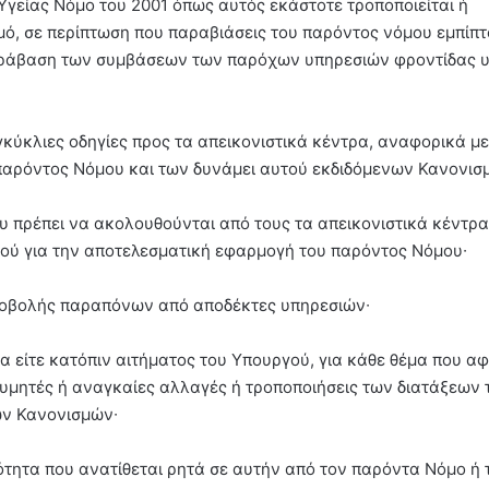
Υγείας Νόμο του 2001 όπως αυτός εκάστοτε τροποποιείται ή
μό, σε περίπτωση που παραβιάσεις του παρόντος νόμου εμπίπ
παράβαση των συμβάσεων των παρόχων υπηρεσιών φροντίδας υ
 εγκύκλιες οδηγίες προς τα απεικονιστικά κέντρα, αναφορικά με
παρόντος Νόμου και των δυνάμει αυτού εκδιδόμενων Κανονισ
που πρέπει να ακολουθούνται από τους τα απεικονιστικά κέντρα
μού για την αποτελεσματική εφαρμογή του παρόντος Νόμου∙
ς υποβολής παραπόνων από αποδέκτες υπηρεσιών∙
τα είτε κατόπιν αιτήματος του Υπουργού, για κάθε θέμα που α
ιθυμητές ή αναγκαίες αλλαγές ή τροποποιήσεις των διατάξεων 
ων Κανονισμών∙
ιότητα που ανατίθεται ρητά σε αυτήν από τον παρόντα Νόμο ή 