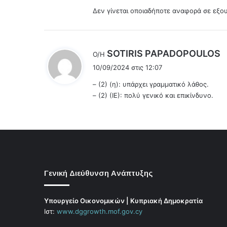
Δεν γίνεται οποιαδήποτε αναφορά σε εξουσ
λ
SOTIRIS PAPADOPOULOS
Ο/Η
έ
10/09/2024 στις 12:07
ε
– (2) (η): υπάρχει γραμματικό λάθος.
ι
– (2) (ΙΕ): πολύ γενικό και επικίνδυνο.
:
Γενική Διεύθυνση Ανάπτυξης
Υπουργείο Οικονομικών | Κυπριακή Δημοκρατία
Ιστ:
www.dggrowth.mof.gov.cy