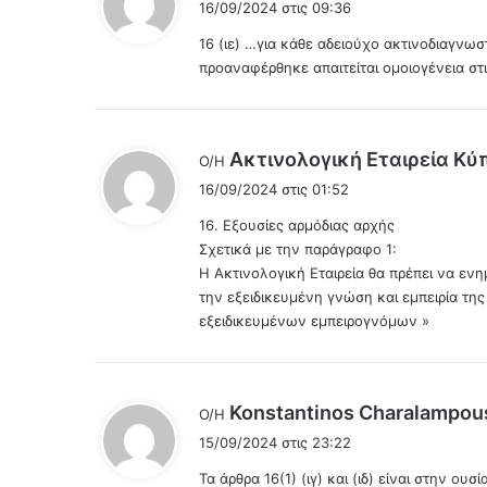
16/09/2024 στις 09:36
ε
16 (ιε) …για κάθε αδειούχο ακτινοδιαγνω
ι
προαναφέρθηκε απαιτείται ομοιογένεια στι
:
Ακτινολογική Εταιρεία Κύ
Ο/Η
16/09/2024 στις 01:52
16. Εξουσίες αρμόδιας αρχής
Σχετικά με την παράγραφο 1:
Η Ακτινολογική Εταιρεία θα πρέπει να εν
την εξειδικευμένη γνώση και εμπειρία τη
εξειδικευμένων εμπειρογνόμων »
Konstantinos Charalampou
Ο/Η
15/09/2024 στις 23:22
Τα άρθρα 16(1) (ιγ) και (ιδ) είναι στην ου