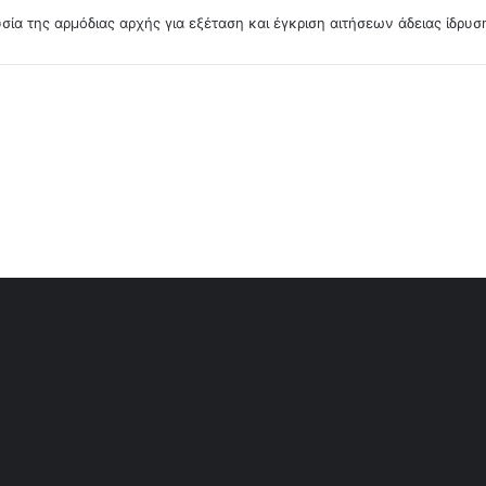
:
ία της αρμόδιας αρχής για εξέταση και έγκριση αιτήσεων άδειας ίδρυση