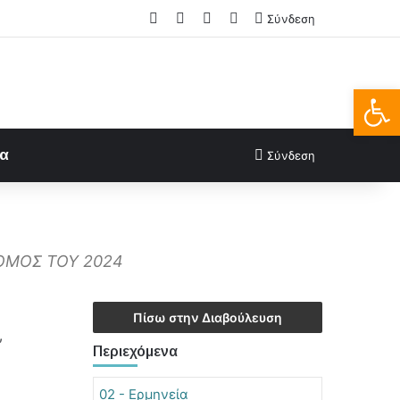
Facebook
X
LinkedIn
FAQs
Σύνδεση
Ανοίξτε
ία
Σύνδεση
ΝΟΜΟΣ ΤΟΥ 2024
Πίσω στην Διαβούλευση
,
Περιεχόμενα
02 - Ερμηνεία