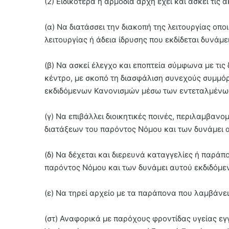
(2) Ειδικότερα η αρμόδια αρχή έχει και ασκεί τις 
(α) Να διατάσσει την διακοπή της λειτουργίας οπο
λειτουργίας ή άδεια ίδρυσης που εκδίδεται δυνάμ
(β) Να ασκεί έλεγχο και εποπτεία σύμφωνα με τις
κέντρο, με σκοπό τη διασφάλιση συνεχούς συμμόρ
εκδιδόμενων Κανονισμών μέσω των εντεταλμένω
(γ) Να επιβάλλει διοικητικές ποινές, περιλαμβα
διατάξεων του παρόντος Νόμου και των δυνάμει 
(δ) Να δέχεται και διερευνά καταγγελίες ή παρά
παρόντος Νόμου και των δυνάμει αυτού εκδιδόμ
(ε) Να τηρεί αρχείο με τα παράπονα που λαμβάνει
(στ) Αναφορικά με παρόχους φροντίδας υγείας ε