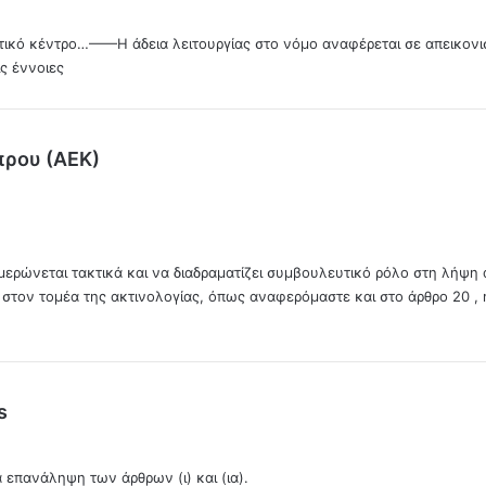
στικό κέντρο…——Η άδεια λειτουργίας στο νόμο αναφέρεται σε απεικονι
ς έννοιες
λ
πρου (ΑΕΚ)
έ
ε
ι
:
ημερώνεται τακτικά και να διαδραματίζει συμβουλευτικό ρόλο στη λήψ
ς στον τομέα της ακτινολογίας, όπως αναφερόμαστε και στο άρθρο 20 ,
λ
s
έ
ε
σία επανάληψη των άρθρων (ι) και (ια).
ι