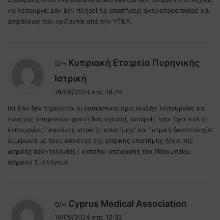
να λειτουργεί εάν δεν πληροί τις απαιτήσεις ακτινοπροστασίας και
ασφάλειας που ορίζονται από την ΥΠΕΛ.
Κυπριακή Εταιρεία Πυρηνικής
Ο/Η
λ
Ιατρική
έ
16/09/2024 στις 18:44
ε
(ε) Εάν δεν τηρούνται οι ουσιαστικοί όροι (καλής λειτουργίας και
ι
παροχής υπηρεσιών φροντίδας υγείας), ασαφείς όροι ‘όροι καλής
:
λειτουργίας’, ‘κανόνες ιατρικής επιστήμης’ και ‘ιατρική δεοντολογία’
σύμφωνα με τους κανόνες της ιατρικής επιστήμης ή/και της
ιατρικής δεοντολογίας.( κατόπιν απόφασης του Παγκυπρίου
Ιατρικού Συλλόγου)
λ
Cyprus Medical Association
Ο/Η
έ
16/09/2024 στις 12:32