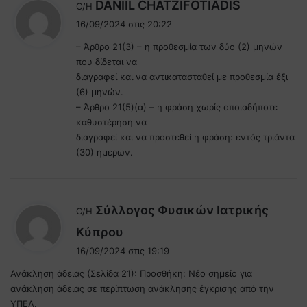
λ
DANIIL CHATZIFOTIADIS
Ο/Η
έ
16/09/2024 στις 20:22
ε
– Άρθρο 21(3) – η προθεσμία των δύο (2) μηνών
ι
που δίδεται να
:
διαγραφεί και να αντικατασταθεί με προθεσμία έξι
(6) μηνών.
– Άρθρο 21(5)(α) – η φράση χωρίς οποιαδήποτε
καθυστέρηση να
διαγραφεί και να προστεθεί η φράση: εντός τριάντα
(30) ημερών.
Σύλλογος Φυσικών Ιατρικής
Ο/Η
λ
Κύπρου
έ
16/09/2024 στις 19:19
ε
Ανάκληση άδειας (Σελίδα 21): Προσθήκη: Νέο σημείο για
ι
ανάκληση άδειας σε περίπτωση ανάκλησης έγκρισης από την
:
ΥΠΕΛ.