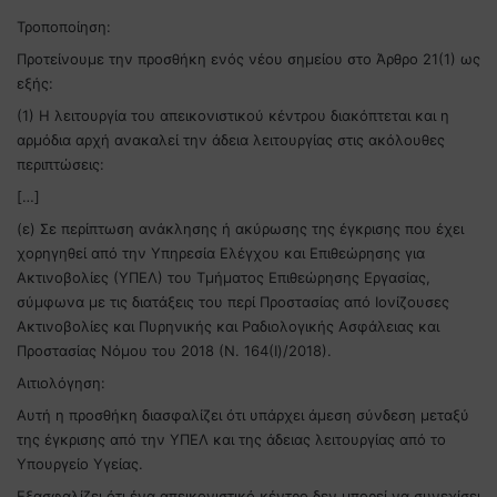
Τροποποίηση:
Προτείνουμε την προσθήκη ενός νέου σημείου στο Άρθρο 21(1) ως
εξής:
(1) Η λειτουργία του απεικονιστικού κέντρου διακόπτεται και η
αρμόδια αρχή ανακαλεί την άδεια λειτουργίας στις ακόλουθες
περιπτώσεις:
[…]
(ε) Σε περίπτωση ανάκλησης ή ακύρωσης της έγκρισης που έχει
χορηγηθεί από την Υπηρεσία Ελέγχου και Επιθεώρησης για
Ακτινοβολίες (ΥΠΕΛ) του Τμήματος Επιθεώρησης Εργασίας,
σύμφωνα με τις διατάξεις του περί Προστασίας από Ιονίζουσες
Ακτινοβολίες και Πυρηνικής και Ραδιολογικής Ασφάλειας και
Προστασίας Νόμου του 2018 (Ν. 164(I)/2018).
Αιτιολόγηση:
Αυτή η προσθήκη διασφαλίζει ότι υπάρχει άμεση σύνδεση μεταξύ
της έγκρισης από την ΥΠΕΛ και της άδειας λειτουργίας από το
Υπουργείο Υγείας.
Εξασφαλίζει ότι ένα απεικονιστικό κέντρο δεν μπορεί να συνεχίσει