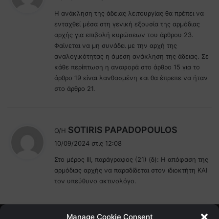
ε
Η ανάκληση της άδειας λειτουργίας θα πρέπει να
ι
ενταχθεί μέσα στη γενική εξουσία της αρμόδιας
:
αρχής για επιβολή κυρώσεων του άρθρου 23.
Φαίνεται να μη συνάδει με την αρχή της
αναλογικότητας η άμεση ανάκληση της άδειας. Σε
κάθε περίπτωση η αναφορά στο άρθρο 15 για το
άρθρο 19 είναι λανθασμένη και θα έπρεπε να ήταν
στο άρθρο 21.
λ
SOTIRIS PAPADOPOULOS
Ο/Η
έ
10/09/2024 στις 12:08
ε
Στο μέρος ΙΙΙ, παράγραφος (21) (δ): Η απόφαση της
ι
αρμόδιας αρχής να παραδίδεται στον ιδιοκτήτη ΚΑΙ
:
τον υπεύθυνο ακτινολόγο.
Manage Cookie Consent