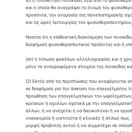
(ε) η τοποθέτηση πινακίδας έξω από το φυσιοθερ
και η οποία θα αναγράφει το όνομά του φυσιοθερ
προσόντα, την ονομασία της πανεπιστημιακής σχο
και τις ώρες λειτουργίας του φυσιοθεραπευτηρίου
Νοείται ότι η επιδεικτική διακόσμηση των πινακί
διαφήμιση φυσιοθεραπευτικού προϊόντος και ή υπ
(στ) η τύπωση φακέλων αλληλογραφίας και η χρησ
μόνο τα αναγραφόμενα στοιχεία της πινακίδας κα
(2) Εκτός από τις περιπτώσεις που αναφέρονται α
σε διαφήμιση για την άσκηση του επαγγέλματος τ
προώθηση των επαγγελματικών του ωφελημάτων, ή 
κριτικών ή σχολίων σχετικά με την επαγγελματική
άλλων, ή να ανέχεται ή να διευκολύνει ή να εργοδ
νοσοκομεία ή ινστιτούτα ή κλινικές ή άλλως πως
μορφή προβολής αυτού ή να συμμετέχει σε οποια