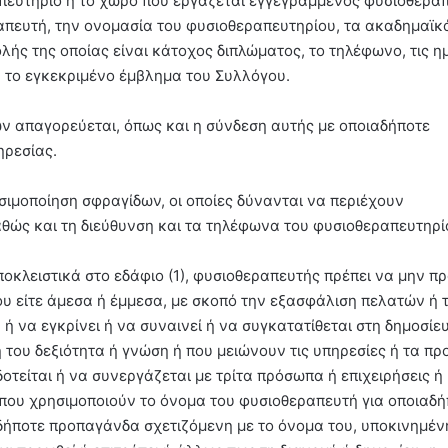
απευτήριο ή το χώρο που εργάζεται εγγεγραμμένος φυσιοθερα
απευτή, την ονομασία του φυσιοθεραπευτηρίου, τα ακαδημαϊκ
λής της οποίας είναι κάτοχος διπλώματος, το τηλέφωνο, τις η
, το εγκεκριμένο έμβλημα του Συλλόγου.
δων απαγορεύεται, όπως και η σύνδεση αυτής με οποιαδήποτε
ηρεσίας.
ιμοποίηση σφραγίδων, οι οποίες δύνανται να περιέχουν
θώς και τη διεύθυνση και τα τηλέφωνα του φυσιοθεραπευτηρίο
ποκλειστικά στο εδάφιο (1), φυσιοθεραπευτής πρέπει να μην πρ
ου είτε άμεσα ή έμμεσα, με σκοπό την εξασφάλιση πελατών ή 
να εγκρίνει ή να συναινεί ή να συγκατατίθεται στη δημοσίε
 του δεξιότητα ή γνώση ή που μειώνουν τις υπηρεσίες ή τα π
οτείται ή να συνεργάζεται με τρίτα πρόσωπα ή επιχειρήσεις ή
, που χρησιμοποιούν το όνομα του φυσιοθεραπευτή για οποιαδ
δήποτε προπαγάνδα σχετιζόμενη με το όνομα του, υποκινημέν