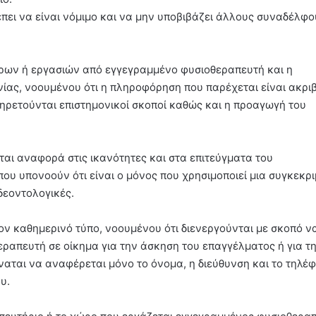
έπει να είναι νόμιμο και να μην υποβιβάζει άλλους συναδέλφο
θρων ή εργασιών από εγγεγραμμένο φυσιοθεραπευτή και η
ίας, νοουμένου ότι η πληροφόρηση που παρέχεται είναι ακριβ
πηρετούνται επιστημονικοί σκοποί καθώς και η προαγωγή του
εται αναφορά στις ικανότητες και στα επιτεύγματα του
ου υπονοούν ότι είναι ο μόνος που χρησιμοποιεί μια συγκεκρ
δεοντολογικές.
ον καθημερινό τύπο, νοουμένου ότι διενεργούνται με σκοπό ν
εραπευτή σε οίκημα για την άσκηση του επαγγέλματος ή για τ
ναται να αναφέρεται μόνο το όνομα, η διεύθυνση και το τηλέ
υ.