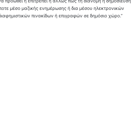
 να προωθεί ή επιτρέπει ή άλλως πως τη διανομή ή δημοσίευση
ποτε μέσο μαζικής ενημέρωσης ή δια μέσου ηλεκτρονικών
διαφημιστικών πινακίδων ή επιγραφών σε δημόσιο χώρο.”