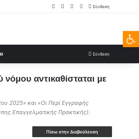
Facebook
X
LinkedIn
FAQs
Σύνδεση
Ανοίξτε
ία
Σύνδεση
 νόμου αντικαθίσταται με
ου 2025» και «Οι Περί Εγγραφής
πης Επαγγελματικής Πρακτικής).
Πίσω στην Διαβούλευση