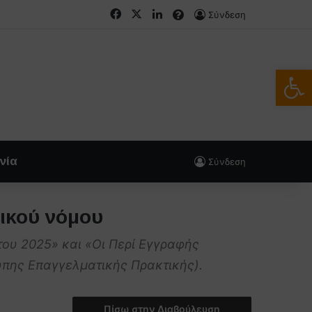
Facebook
X
LinkedIn
FAQs
Σύνδεση
Ανοίξτε
νία
Σύνδεση
ικού νόμου
ου 2025» και «Οι Περί Εγγραφής
πης Επαγγελματικής Πρακτικής).
Πίσω στην Διαβούλευση