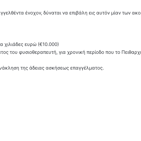
αγγελθέvτα έvoχov, δύvαται vα επιβάλη εις αυτόv μίαv τωv α
κα χιλιάδες ευρώ (€10.000)
τος του φυσιοθεραπευτή, για χρονική περίοδο που το Πειθαρχ
 ανάκληση της άδειας ασκήσεως επαγγέλματος.