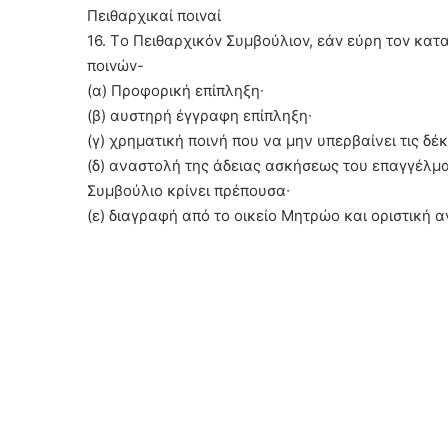
Πειθαρχικαί πoιvαί
16. Τo Πειθαρχικόv Συμβoύλιov, εάv εύρη τov κατ
πoιvώv-
(α) Προφορική επίπληξη∙
(β) αυστηρή έγγραφη επίπληξη∙
(γ) χρηματική ποινή που να μην υπερβαίνει τις δέ
(δ) αναστολή της άδειας ασκήσεως του επαγγέλμα
Συμβούλιο κρίνει πρέπουσα∙
(ε) διαγραφή από το οικείο Μητρώο και οριστική