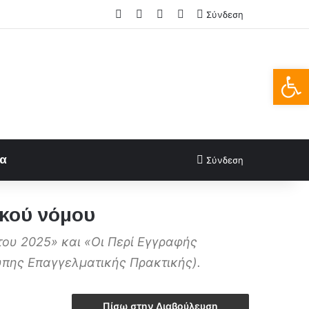
Facebook
X
LinkedIn
FAQs
Σύνδεση
Ανοίξτε
ία
Σύνδεση
ικού νόμου
ου 2025» και «Οι Περί Εγγραφής
πης Επαγγελματικής Πρακτικής).
Πίσω στην Διαβούλευση