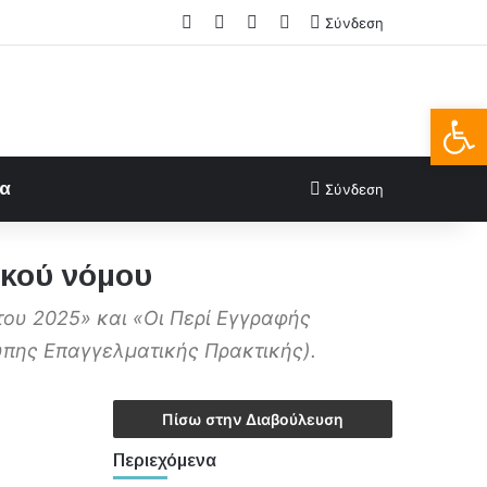
Facebook
X
LinkedIn
FAQs
Σύνδεση
Ανοίξτε
ία
Σύνδεση
ικού νόμου
ου 2025» και «Οι Περί Εγγραφής
πης Επαγγελματικής Πρακτικής).
Πίσω στην Διαβούλευση
Περιεχόμενα