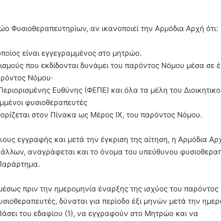
ώο Φυσιοθεραπευτηρίων, αν ικανοποιεί την Αρμόδια Αρχή ότι:
οποίος είναι εγγεγραμμένος στο μητρώο.
ονισμούς που εκδίδονται δυνάμει του παρόντος Νόμου μέσα σε έ
αρόντος Νόμου·
 Περιορισμένης Ευθύνης (ΦΕΠΕ) και όλα τα μέλη του Διοικητικ
ραμμένοι φυσιοθεραπευτές
θορίζεται στον Πίνακα ως Μέρος ΙΧ, του παρόντος Νόμου.
λους εγγραφής και μετά την έγκριση της αίτηση, η Αρμόδια Αρ
ξύ άλλων, αναγράφεται και το όνομα του υπεύθυνου φυσιοθερα
 Παράρτημα.
μέσως πριν την ημερομηνία έναρξης της ισχύος του παρόντος
υσιοθεραπευτές, δύναται για περίοδο έξι μηνών μετά την ημε
βάσει του εδαφίου (1), να εγγραφούν στο Μητρώο και να