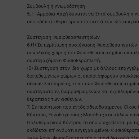
Συμβουλή ή γνωμοδότηση
5. Η Αρμόδια Αρχή δύναται να ζητά συμβουλή ή 
οποιοδήποτε θέμα προκύπτει κατά την εξέταση α
Συστέγαση Φυσιοθεραπευτηρίων
6.(1) Σε περίπτωση συστέγασης Φυσιοθεραπευτών 
συνολικός χώρος του Φυσιοθεραπευτηρίου επαυξά
συστεγαζόμενο Φυσιοθεραπευτή.
(2) Συστέγαση στον ίδιο χώρο με άλλους επαγγελμ
διατεθειμένων χώρων οι οποίοι αφορούν αποκλει
αδειών λειτουργίας, τόσο των Φυσιοθεραπευτηρί
συστεγαστούν, διαρρυθμισμένων και εξοπλισμένω
θεραπείας των ασθενών.
7. Σε περίπτωση που εντός αδειοδοτημένου Οίκου 
Κέντρου, Ξενοδοχειακής Μονάδας και άλλων συ
Πολυθεματικού Κέντρου το οποίο σχετίζεται με τι
εκδίδεται επ’ ονόματι εγγεγραμμένου Φυσιοθεραπ
το εν λόγω Φυσιοθεραπευτήριο τηρεί διακριτά όλε