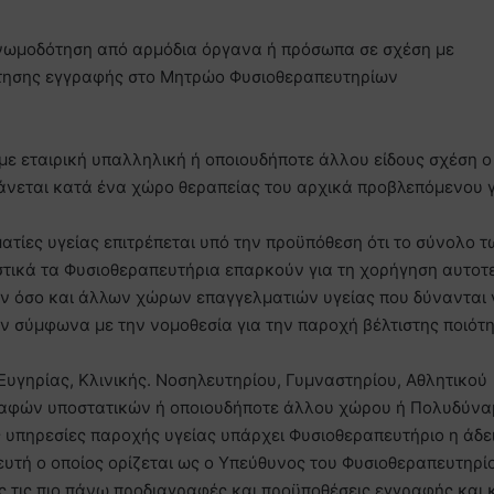
γνωμοδότηση από αρμόδια όργανα ή πρόσωπα σε σχέση με
ίτησης εγγραφής στο Μητρώο Φυσιοθεραπευτηρίων
με εταιρική υπαλληλική ή οποιουδήποτε άλλου είδους σχέση ο
νεται κατά ένα χώρο θεραπείας του αρχικά προβλεπόμενου γ
ατίες υγείας επιτρέπεται υπό την προϋπόθεση ότι το σύνολο τ
στικά τα Φυσιοθεραπευτήρια επαρκούν για τη χορήγηση αυτο
ων όσο και άλλων χώρων επαγγελματιών υγείας που δύνανται
ν σύμφωνα με την νομοθεσία για την παροχή βέλτιστης ποιότ
Ευγηρίας, Κλινικής. Νοσηλευτηρίου, Γυμναστηρίου, Αθλητικού
ναφών υποστατικών ή οποιουδήποτε άλλου χώρου ή Πολυδύνα
ς υπηρεσίες παροχής υγείας υπάρχει Φυσιοθεραπευτήριο η άδε
ευτή ο οποίος ορίζεται ως ο Υπεύθυνος του Φυσιοθεραπευτηρί
ς τις πιο πάνω προδιαγραφές και προϋποθέσεις εγγραφής και 