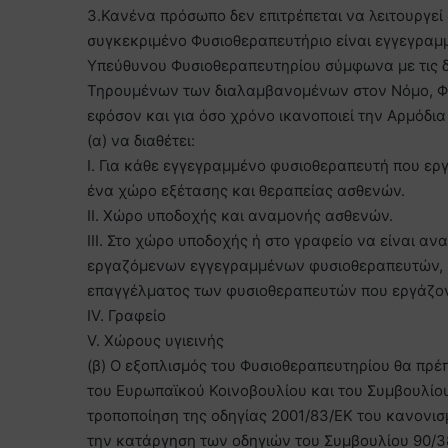
3.Κανένα πρόσωπο δεν επιτρέπεται να λειτουργεί
συγκεκριμένο Φυσιοθεραπευτήριο είναι εγγεγραμμ
Υπεύθυνου Φυσιοθεραπευτηρίου σύμφωνα με τις δ
Τηρουμένων των διαλαμβανομένων στον Νόμο, Φ
εφόσον και για όσο χρόνο ικανοποιεί την Αρμόδια
(α) να διαθέτει:
Ι. Για κάθε εγγεγραμμένο φυσιοθεραπευτή που ε
ένα χώρο εξέτασης και θεραπείας ασθενών.
ΙΙ. Χώρο υποδοχής και αναμονής ασθενών.
ΙΙΙ. Στο χώρο υποδοχής ή στο γραφείο να είναι α
εργαζόμενων εγγεγραμμένων φυσιοθεραπευτών, η 
επαγγέλματος των φυσιοθεραπευτών που εργάζον
ΙV. Γραφείο
V. Χώρους υγιεινής
(β) Ο εξοπλισμός του Φυσιοθεραπευτηρίου θα πρέπ
του Ευρωπαϊκού Κοινοβουλίου και του Συμβουλίου 
τροποποίηση της οδηγίας 2001/83/ΕΚ του κανονισμο
την κατάργηση των οδηγιών του Συμβουλίου 90/3