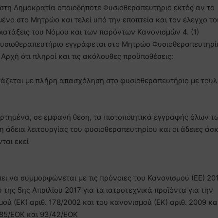
 στη Δημοκρατία οποιοδήποτε Φυσιοθεραπευτήριο εκτός αν το
ένο στο Μητρώο και τελεί υπό την εποπτεία και τον έλεγχο το
ιατάξεις του Νόμου και των παρόντων Κανονισμών 4. (1)
υσιοθεραπευτήριο εγγράφεται στο Μητρώο Φυσιοθεραπευτηρ
 Αρχή ότι πληροί και τις ακόλουθες προϋποθέσεις:
ργάζεται με πλήρη απασχόληση στο φυσιοθεραπευτήριο με του
ναρτημένα, σε εμφανή θέση, τα πιστοποιητικά εγγραφής όλων τ
άδεια λειτουργίας του φυσιοθεραπευτηρίου και οι άδειες άσ
ται εκεί
ει να συμμορφώνεται με τις πρόνοιες του Κανονισμού (ΕΕ) 20
της 5ης Απριλίου 2017 για τα ιατροτεχνικά προϊόντα για την
ύ (ΕΚ) αριθ. 178/2002 και του κανονισμού (ΕΚ) αριθ. 2009 και
85/ΕΟΚ και 93/42/ΕΟΚ