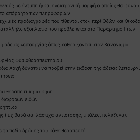
θενούς σε έντυπη ή/και ηλεκτρονική μορφή ο οποίος θα φυλάσ
 το απόρρητο των πληροφοριών
τεχνικές προδιαγραφές που τίθενται στον περί Οδών και Οικο
 κατάλληλο εξοπλισμό που προβλέπεται στο Παράρτημα Ι των
δοση άδειας λειτουργίας όπως καθορίζονται στον Κανονισμό.
ουργίας Φυσιοθεραπευτηρίου
ια Αρχή δύναται να προβεί στην έκδοση της άδειας λειτουργ
τήσεις:
ται θεραπευτική άσκηση
α διαφόρων ειδών
σηπτικά.
 (π.χ βαράκια, λάστιχα αντίστασης, μπάλες, πολύζυγα).
ε το πεδίο δράσης του κάθε θεραπευτή