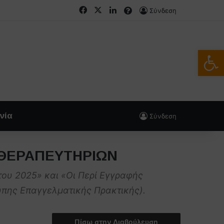
Facebook
X
LinkedIn
FAQs
Σύνδεση
Ανοίξτε
νία
Σύνδεση
ΙΟΘΕΡΑΠΕΥΤΗΡΙΩΝ
ου 2025» και «Οι Περί Εγγραφής
πης Επαγγελματικής Πρακτικής).
Πίσω στην Διαβούλευση