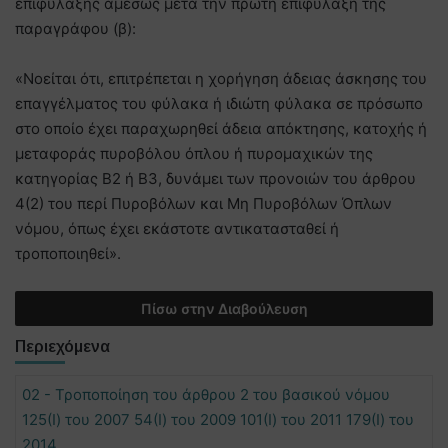
επιφύλαξης αμέσως μετά την πρώτη επιφύλαξη της
παραγράφου (β):
«Νοείται ότι, επιτρέπεται η χορήγηση άδειας άσκησης του
επαγγέλματος του φύλακα ή ιδιώτη φύλακα σε πρόσωπο
στο οποίο έχει παραχωρηθεί άδεια απόκτησης, κατοχής ή
μεταφοράς πυροβόλου όπλου ή πυρομαχικών της
κατηγορίας Β2 ή Β3, δυνάμει των προνοιών του άρθρου
4(2) του περί Πυροβόλων και Μη Πυροβόλων Όπλων
νόμου, όπως έχει εκάστοτε αντικατασταθεί ή
τροποποιηθεί».
Πίσω στην Διαβούλευση
Περιεχόμενα
02 - Τροποποίηση του άρθρου 2 του βασικού νόμου
125(Ι) του 2007 54(Ι) του 2009 101(Ι) του 2011 179(Ι) του
2014