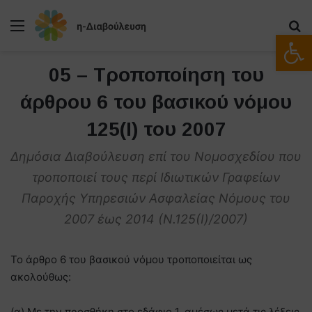
Μενού
Α
Ανοίξτε
05 – Τροποποίηση του
άρθρου 6 του βασικού νόμου
125(Ι) του 2007
Δημόσια Διαβούλευση επί του Νομοσχεδίου που
τροποποιεί τους περί Ιδιωτικών Γραφείων
Παροχής Υπηρεσιών Ασφαλείας Νόμους του
2007 έως 2014 (Ν.125(Ι)/2007)
Το άρθρο 6 του βασικού νόμου τροποποιείται ως
ακολούθως:
(α) Με την προσθήκη στο εδάφιο 1, αμέσως μετά τις λέξεις