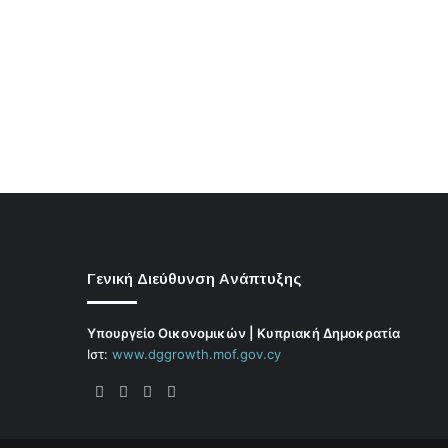
Γενική Διεύθυνση Ανάπτυξης
Υπουργείο Οικονομικών | Κυπριακή Δημοκρατία
Ιστ:
www.dggrowth.mof.gov.cy
Facebook
X
LinkedIn
FAQs