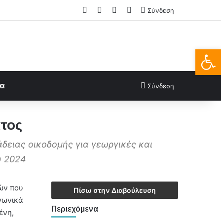
Facebook
X
LinkedIn
FAQs
Σύνδεση
Ανοίξτε
ία
Σύνδεση
τος
δειας οικοδομής για γεωργικές και
υ 2024
μών που
Πίσω στην Διαβούλευση
αγωνικά
Περιεχόμενα
ένη,