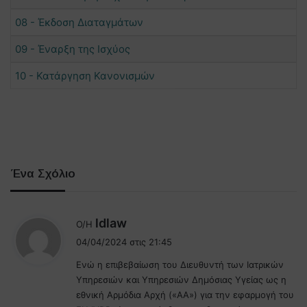
08 - Έκδοση Διαταγμάτων
09 - Έναρξη της Iσχύος
10 - Κατάργηση Κανονισμών
Ένα Σχόλιο
λ
ldlaw
Ο/Η
έ
04/04/2024 στις 21:45
ε
Ενώ η επιβεβαίωση του Διευθυντή των Ιατρικών
ι
Υπηρεσιών και Υπηρεσιών Δημόσιας Υγείας ως η
:
εθνική Αρμόδια Αρχή («ΑΑ») για την εφαρμογή του