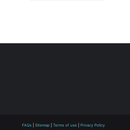
FAQs
|
Sitemap
|
Terms of use
|
Privacy Policy