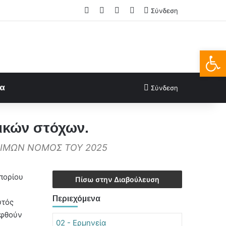
Facebook
X
LinkedIn
FAQs
Σύνδεση
Ανοίξτε
ία
Σύνδεση
νικών στόχων.
ΣΙΜΩΝ ΝΟΜΟΣ ΤΟΥ 2025
πορίου
Πίσω στην Διαβούλευση
Περιεχόμενα
υτός
ηφθούν
02 - Ερμηνεία