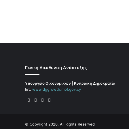
Γενική Διεύθυνση Ανάπτυξης
Υπουργείο Οικονομικών | Κυπριακή Δημοκρατία
Ιστ:
www.dggrowth.mof.gov.cy
Facebook
X
LinkedIn
FAQs
© Copyright 2026, All Rights Reserved