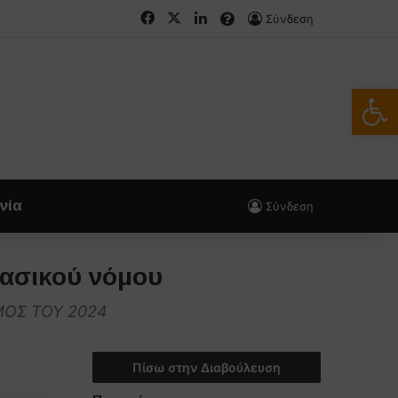
Facebook
X
LinkedIn
FAQs
Σύνδεση
Ανοίξτε
νία
Σύνδεση
βασικού νόμου
ΜΟΣ ΤΟΥ 2024
Πίσω στην Διαβούλευση