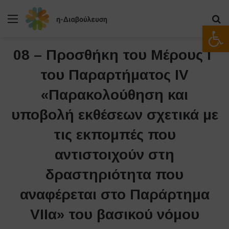
Μενού
Α
Ανοίξτε
08 – Προσθήκη του Μέρους Γ
του Παραρτήματος ΙV
«Παρακολούθηση και
υποβολή εκθέσεων σχετικά με
τις εκπομπές που
αντιστοιχούν στη
δραστηριότητα που
αναφέρεται στο Παράρτημα
VIΙα» του βασικού νόμου