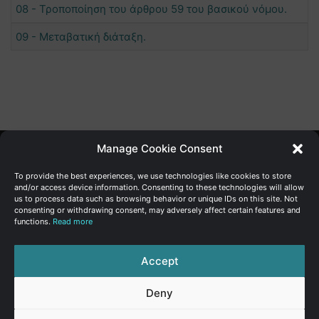
08 - Τροποποίηση του άρθρου 59 του βασικού νόμου.
09 - Μεταβατική διάταξη.
Manage Cookie Consent
Γενική Διεύθυνση Ανάπτυξης
To provide the best experiences, we use technologies like cookies to store
and/or access device information. Consenting to these technologies will allow
us to process data such as browsing behavior or unique IDs on this site. Not
Υπουργείο Οικονομικών | Κυπριακή Δημοκρατία
consenting or withdrawing consent, may adversely affect certain features and
functions.
Read more
Ιστ:
www.dggrowth.mof.gov.cy
Facebook
X
LinkedIn
FAQs
Accept
Deny
© Copyright 2026, All Rights Reserved