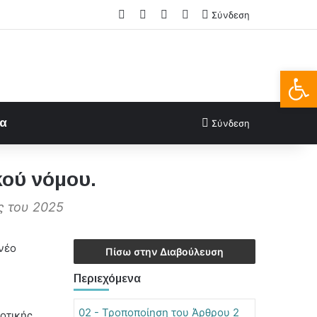
Facebook
X
LinkedIn
FAQs
Σύνδεση
Ανοίξτε
ία
Σύνδεση
κού νόμου.
ς του 2025
 νέο
Πίσω στην Διαβούλευση
Περιεχόμενα
02 - Τροποποίηση του Άρθρου 2
ροτικής