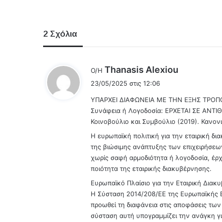
2 Σχόλια
λ
Thanasis Alexiou
Ο/Η
έ
23/05/2025 στις 12:06
ε
ΥΠΑΡΧΕΙ ΔΙΑΦΩΝΕΙΑ ΜΕ ΤΗΝ ΕΞΗΣ ΤΡΟΠΟΠ
ι
Συνάφεια ή Λογοδοσία: ΕΡΧΕΤΑΙ ΣΕ ΑΝΤΙΘ
:
Κοινοβούλιο και Συμβούλιο (2019). Κανον
Η ευρωπαϊκή πολιτική για την εταιρική δι
της βιώσιμης ανάπτυξης των επιχειρήσεω
χωρίς σαφή αρμοδιότητα ή λογοδοσία, έρχ
ποιότητα της εταιρικής διακυβέρνησης.
Ευρωπαϊκό Πλαίσιο για την Εταιρική Διακ
Η Σύσταση 2014/208/ΕΕ της Ευρωπαϊκής Επι
προωθεί τη διαφάνεια στις αποφάσεις τω
σύσταση αυτή υπογραμμίζει την ανάγκη γ