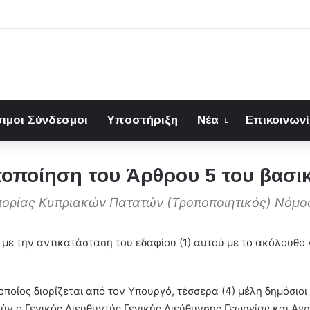
ιμοι Σύνδεσμοι
Υποστήριξη
Νέα
Επικοινων
οποίηση του Άρθρου 5 του βασι
πορίας Κυπριακών Πατατών (Τροποποιητικός) Νόμο
 με την αντικατάσταση του εδαφίου (1) αυτού με το ακόλουθο
οποίος διορίζεται από τον Υπουργό, τέσσερα (4) μέλη δημόσιοι
ύν ο Γενικός Διευθυντής Γενικής Διεύθυνσης Γεωργίας και Αγ