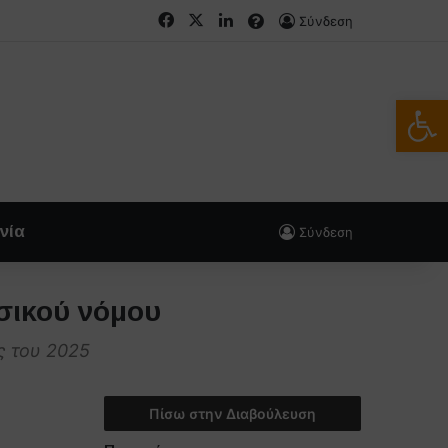
Facebook
X
LinkedIn
FAQs
Σύνδεση
Ανοίξτε
νία
Σύνδεση
σικού νόμου
ς του 2025
Πίσω στην Διαβούλευση