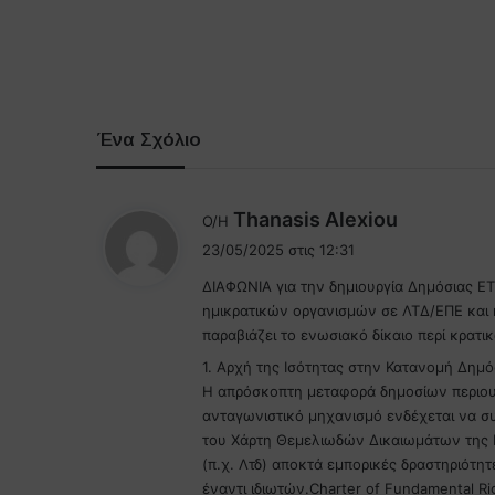
Ένα Σχόλιο
λ
Thanasis Alexiou
Ο/Η
έ
23/05/2025 στις 12:31
ε
ΔΙΑΦΩΝΙΑ για την δημιουργία Δημόσιας Ε
ι
ημικρατικών οργανισμών σε ΛΤΔ/ΕΠΕ και 
:
παραβιάζει το ενωσιακό δίκαιο περί κρατι
1. Αρχή της Ισότητας στην Κατανομή Δημό
Η απρόσκοπτη μεταφορά δημοσίων περιουσι
ανταγωνιστικό μηχανισμό ενδέχεται να συ
του Χάρτη Θεμελιωδών Δικαιωμάτων της ΕΕ
(π.χ. Λτδ) αποκτά εμπορικές δραστηριότη
έναντι ιδιωτών.Charter of Fundamental Rig