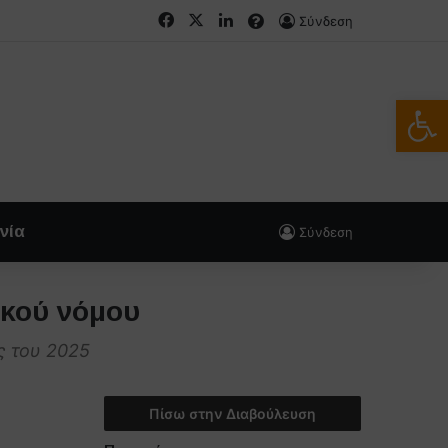
Facebook
X
LinkedIn
FAQs
Σύνδεση
Ανοίξτε
νία
Σύνδεση
ικού νόμου
ς του 2025
Πίσω στην Διαβούλευση