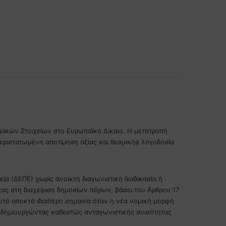
ιακών Στοιχείων στο Ευρωπαϊκό Δίκαιο. Η μετατροπή
ριστατωμένη αποτίμηση αξίας και θεσμικήσ λογοδοσία
.
α (ΔΕΠΕ) χωρίς ανοικτή διαγωνιστική διαδικασία ή
τας στη διαχείριση δημοσίων πόρων, βάσει του Άρθρου 17
υτό αποκτά ιδιαίτερη σημασία όταν η νέα νομική μορφή
ς, δημιουργώντας καθεστώς ανταγωνιστικής ανισότητας