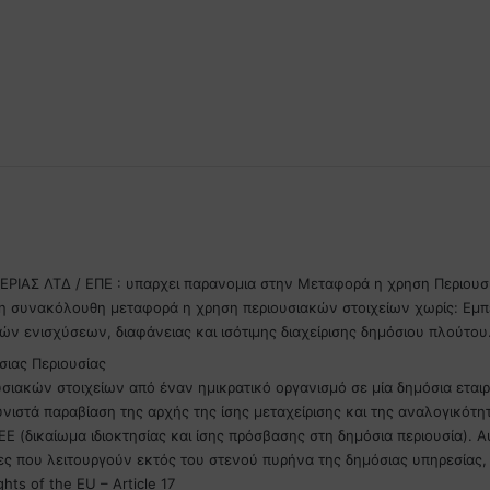
ΤΕΡΙΑΣ ΛΤΔ / ΕΠΕ : υπαρχει παρανομια στην Μεταφορά η χρηση Περιουσ
η συνακόλουθη μεταφορά η χρηση περιουσιακών στοιχείων χωρίς: Εμπε
κών ενισχύσεων, διαφάνειας και ισότιμης διαχείρισης δημόσιου πλούτου
σιας Περιουσίας
ακών στοιχείων από έναν ημικρατικό οργανισμό σε μία δημόσια εταιρεί
νιστά παραβίαση της αρχής της ίσης μεταχείρισης και της αναλογικότη
 (δικαίωμα ιδιοκτησίας και ίσης πρόσβασης στη δημόσια περιουσία). Α
τες που λειτουργούν εκτός του στενού πυρήνα της δημόσιας υπηρεσία
hts of the EU – Article 17