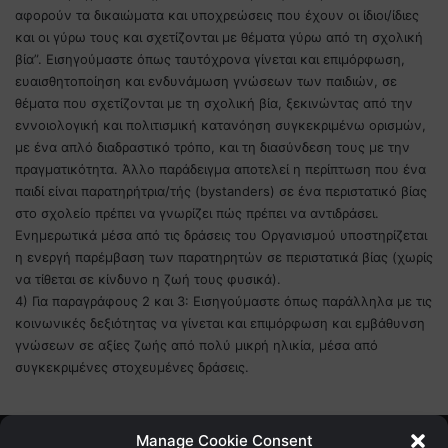
αφορούν τα δικαιώματα και υποχρεώσεις που έχουν οι ίδιοι/ίδιες
και οι γύρω τους και σχετίζονται με θέματα γύρω από τη σχολική
βία”. Εισηγούμαστε όπως ταυτόχρονα γίνεται και επιμόρφωση,
ευαισθητοποίηση και ενδυνάμωση γνώσεων των παιδιών, σε
θέματα που σχετίζονται με τη σχολική βία, ξεκινώντας από την
εννοιολογική και πολιτισμική κατανόηση συγκεκριμένω ορισμών,
με ένα απλό διαδραστικό τρόπο, και τη διασύνδεση τους με την
πραγματικότητα. Άλλο παράδειγμα αποτελεί η περίπτωση που ένα
παιδί είναι παρατηρήτρια/τής (bystanders) σε ένα περιστατικό βίας
στο σχολείο πρέπει να γνωρίζει πώς πρέπει να αντιδράσει.
Ενημερωτικά μέσα από τις δράσεις του Οργανισμού υποστηρίζεται
η ενεργή παρέμβαση των παρατηρητών σε περιστατικά βίας (χωρίς
να τίθεται σε κίνδυνο η ζωή τους φυσικά).
4) Για παραγράφους 2 και 3: Εισηγούμαστε όπως παράλληλα με τις
κοινωνικές δεξιότητας να γίνεται και επιμόρφωση και εμβάθυνση
γνώσεων σε αξίες ζωής από πολύ μικρή ηλικία, μέσα από
συγκεκριμένες στοχευμένες δράσεις.
Manage Cookie Consent