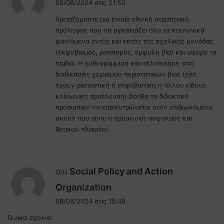
08/08/2024 στις 21:50
ε
Χρειαζόμαστε μια ενιαία εθνική στρατηγική
ι
πρόληψης που να αγκαλιάζει όλα τα κοινωνικά
:
φαινόμενα εντός και εκτός της σχολικής μονάδας
(εκφοβισμός, ρατσισμός, έμφυλη βία) και αφορά τα
παιδιά. Η ευθυγράμμιση και απλοποίηση στις
διαδικασίες χειρισμού περιστατικών βίας (είτε
έχουν ρατσιστική ή εκφοβιστική ή άλλου είδους
κοινωνική προέλευση) βοηθά το διδακτικό
προσωπικό να επικεντρώνεται στον επιδιωκόμενο
σκοπό που είναι η προαγωγή ασφαλούς και
θετικού πλαισίου.
Social Policy and Action
Ο/Η
λ
Organization
έ
08/08/2024 στις 15:49
ε
Γενικά σχόλια:
ι