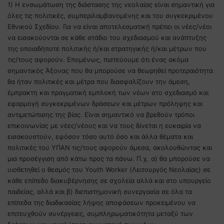
1) Η ενσωμάτωση της διάστασης της νεολαίας είναι σημαντική για
:
όλες τις πολιτικές, συμπεριλαμβανομένης και του συγκεκριμένου
Εθνικού Σχεδίου. Για να είναι αποτελεσματική πρέπει οι νέες/νέοι
να εισακούονται σε κάθε στάδιο του σχεδιασμού και ανάπτυξης
της οποιαδήποτε πολιτικής ή/και στρατηγικής ή/και μέτρων που
τις/τους αφορούν. Επομένως, πιστεύουμε ότι ένας ακόμα
σημαντικός Άξονας που θα μπορούσε να θεωρηθεί προτεραιότητα
θα ήταν πολιτικές και μέτρα που διασφαλίζουν την άμεση,
έμπρακτη και πραγματική εμπλοκή των νέων στο σχεδιασμό και
εφαρμογή συγκεκριμένων δράσεων και μέτρων πρόληψης και
αντιμετώπισης της βίας. Είναι σημαντικό να βρεθούν τρόποι
επικοινωνίας με νέες/νέους και να τους δίνεται η ευκαιρία να
εισακουστούν, εφόσον τόσο αυτό όσο και άλλα θέματα και
πολιτικές του ΥΠΑΝ τις/τους αφορούν άμεσα, ακολουθώντας και
μια προσέγγιση από κάτω προς τα πάνω. Π.χ. α) θα μπορούσε να
υιοθετηθεί ο θεσμός του Youth Worker (Λειτουργός Νεολαίας) σε
κάθε επίπεδο διακυβέρνησης σε σχολεία αλλά και στο υπουργείο
παιδείας, αλλά και β) διεπιστημονική συνεργασία σε όλα τα
επίπεδα της διαδικασίας λήψης αποφάσεων προκειμένου να
επιτευχθούν συνέργειες, συμπληρωματικότητα μεταξύ των