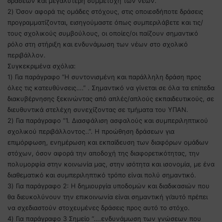
δράσεων και μεγαλύτερη συμμετοχή των νέων.
2) Όσον αφορά τις ομάδες στόχους, στις οποιεσδήποτε δράσεις
προγραμματίζονται, εισηγούμαστε όπως συμπεριλάβετε και τις/
τους σχολικούς συμβούλους, οι οποίες/οι παίζουν σημαντικό
ρόλο στη στήριξη και ενδυνάμωση των νέων στο σχολικό
περιβάλλον.
Συγκεκριμένα σχόλια:
1) Για παράγραφο “Η συντονισμένη και παράλληλη δράση προς
όλες τις κατευθύνσεις….” . Σημαντικό να γίνεται σε όλα τα επίπεδα
διακυβέρνησης ξεκινώντας από απλές/απλούς εκπαιδευτικούς, σε
διευθυντικά στελέχη συνεχίζοντας σε τμήματα του ΥΠΑΝ.
2) Για παράγραφο “1. Διασφάλιση ασφαλούς και συμπεριληπτικού
σχολικού περιβάλλοντος..”. Η προώθηση δράσεων για
επιμόρφωση, ενημέρωση και εκπαίδευση των διαφόρων ομάδων
στόχων, όσον αφορά την αποδοχή της διαφορετικότητας, την
πολυμορφία στην κοινωνία μας, στην ισότητα και ισονομία, με ένα
διαθεματικό και συμπεριληπτικό τρόπο είναι πολύ σημαντικό.
3) Για παράγραφο 2: Η δημιουργία υποδομών και διαδικασιών που
θα διευκολύνουν την επικοινωνία είναι σημαντική γι’αυτό πρέπει
να σχεδιαστούν στοχευμένες δράσεις προς αυτό το στόχο.
4) Για παράγραφο 3 Σημείο “….ενδυνάμωση των γνώσεων που