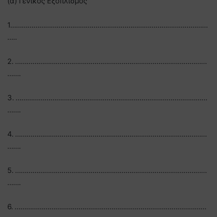
(α) Γενικός Εξοπλισμός
1…………………………………………………………………………………………
…..
2. ………………………………………………………………………………………
…….
3. ………………………………………………………………………………………
…….
4. ………………………………………………………………………………………
…….
5. ………………………………………………………………………………………
…….
6. ………………………………………………………………………………………