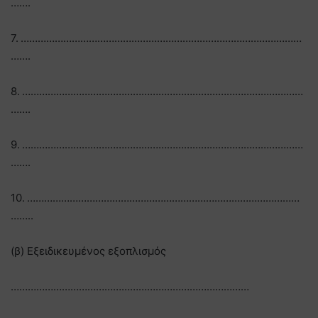
…….
7. ………………………………………………………………………………………
…….
8. ………………………………………………………………………………………
…….
9. ………………………………………………………………………………………
…….
10. ……………………………………………………………………………………
……..
(β) Εξειδικευμένος εξοπλισμός
…………………………………………………………………………