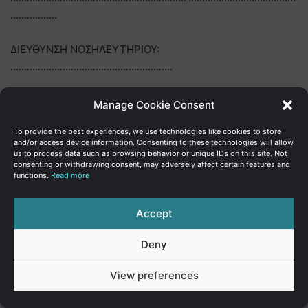
……………..
ΔΙΕΥΘΥΝΣΗ ΝΟΣΗΛΕΥΤΗΡΙΟΥ:
…………………………………………………..
…………………………………………………………………………………………
Manage Cookie Consent
…………………………………ΤΗΛ.:……………….
To provide the best experiences, we use technologies like cookies to store
and/or access device information. Consenting to these technologies will allow
Κάτοχος άδειας νοσηλευτηρίου:
us to process data such as browsing behavior or unique IDs on this site. Not
consenting or withdrawing consent, may adversely affect certain features and
functions.
Read more
Όνομα:
…………………………………………………………………………………………
Accept
…………………………………………………………………………………………
………………………………….
Deny
Διοικητικός Διευθυντής
View preferences
Όνομα: