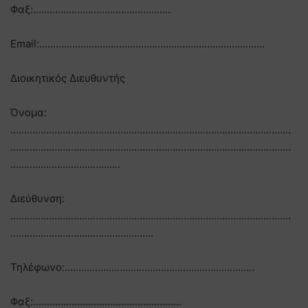
Φαξ:…………………………………………..
Email:……………………………………………………………………….
Διοικητικός Διευθυντής
Όνομα:
…………………………………………………………………………………………
…………………………………………………………………………………………
………………………………….
Διεύθυνση:
…………………………………………………………………………………………
…………………………………………….
Τηλέφωνο:……………………………………………………………
Φαξ:………………………………………………