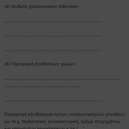
(α) Αριθμός χειρουργικών αιθουσών
…………………………………………………………………………
…………………………………………………………………………
…………………………………………………………………………
(β) Περιγραφή βοηθητικών χώρων
…………………………………………………………………………………………
………………………………………………………….
………………………………………………………………………….
Περιγραφή εξειδικευμένης/ων νοσηλευτικής/ων μονάδας/
ων (π.χ. παιδιατρική, γυναικολογική, τμήμα ατυχημάτων
και επειγόντων περιστατικών κ.λπ.)