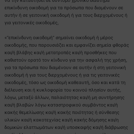
να την καταστήσει σε σύντομο χρονικό διάστημα
επικίνδυνη οικοδομή για τα πρόσωπα που διαμένουν σε
αυτήν ή σε γειτονική οικοδομή ή για τους διερχομένους ή
για γειτονικές οικοδομές,
«”επικίνδυνη οικοδομή” σημαίνει οικοδομή ή μέρος
οικοδομής, που παρουσιάζει και εμφανίζει σημεία φθοράς
και/ή βλάβης και/ή μετατροπές και/ή προσθήκες που
καθιστούν ορατό τον κίνδυνο για την ασφαλή της χρήση,
για τα πρόσωπα που διαμένουν σε αυτήν ή στη γειτονική
οικοδομή ή για τους διερχομένους ή για τις γειτονικές
οικοδομές, τόσο ως οικοδομή καθεαυτή, όσο και κατά τη
διέλευση και ή κυκλοφορία του κοινού πλησίον αυτής,
λόγω, μεταξύ άλλων, παλαιότητας και/ή μη συντήρησης
και/ή βλαβών λόγω καταστροφικού συμβάντος και/ή
κακής θεμελίωσης και/ή κακής ποιότητας ή σύνθεσης
υλικών και/ή κακοτεχνίας και/ή κακής δόμησης και/η
δομικών ελαττωμάτων και/ή υποσκαφής και/ή διάβρωσης