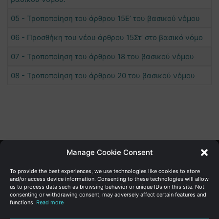
05 - Τροποποίηση του άρθρου 15Ε’ του βασικού νόμου
06 - Προσθήκη του νέου άρθρου 15Στ’ στο βασικό νόμο
07 - Τροποποίηση του άρθρου 18 του βασικού νόμου
08 - Τροποποίηση του άρθρου 20 του βασικού νόμου
Manage Cookie Consent
Γενική Διεύθυνση Ανάπτυξης
To provide the best experiences, we use technologies like cookies to store
and/or access device information. Consenting to these technologies will allow
us to process data such as browsing behavior or unique IDs on this site. Not
Υπουργείο Οικονομικών | Κυπριακή Δημοκρατία
consenting or withdrawing consent, may adversely affect certain features and
functions.
Read more
Ιστ:
www.dggrowth.mof.gov.cy