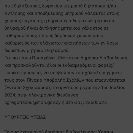
στις θηλάζουσες, δωματίου μητρικού θηλασμού ή/και
άντλησης και αποθήκευσης μητρικού γάλακτος στους
χώρους εργασίας, η δημιουργία δωματίων μητρικού
θηλασμού ή/και άντλησης μητρικού γάλακτος σε
καθορισμένους τύπους δημόσιων χώρων και ο
καθορισμός των ελάχιστων απαιτήσεων των εν λόγω
δωματίων μητρικού θηλασμού.
Τα πιο πάνω Προσχέδια τίθενται σε Δημόσια Διαβούλευση
και προσκαλούνται όλοι οι ενδιαφερόμενοι φορείς/
φυσικά πρόσωπα, να υποβάλουν τα σχόλια/ εισηγήσεις
τους στον Πίνακα Υποβολής Σχολίων που επισυνάπτεται
(Έντυπο Σχολιασμού), το αργότερο μέχρι την 15η Ιουλίου
2024, στην ηλεκτρονική διεύθυνση:
cgregoriadou@moh.gov.cy ή στο φαξ: 22605527.
ΥΠΟΥΡΓΕΙΟ ΥΓΕΙΑΣ
Όνομα λειτουργού δημόσιας διαβούλευσης:
Χρύσω