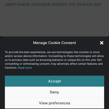
ΕΝΕΡΓΕΙΑΚΗΣ ΑΠΟΔΟΣΗΣ ΝΟΜΟΥΣ ΤΟΥ 2009 ΚΑΙ 2021
Manage Cookie Consent
Γενική Διεύθυνση Ανάπτυξης
To provide the best experiences, we use technologies like cookies to store
and/or access device information. Consenting to these technologies will allow
us to process data such as browsing behavior or unique IDs on this site. Not
Υπουργείο Οικονομικών | Κυπριακή Δημοκρατία
consenting or withdrawing consent, may adversely affect certain features and
functions.
Read more
Ιστ:
www.dggrowth.mof.gov.cy
Facebook
X
LinkedIn
FAQs
Accept
Deny
© Copyright 2026, All Rights Reserved
View preferences
FAQs
|
Sitemap
|
Terms of use
|
Privacy Policy